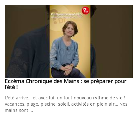
Youtube
Eczéma Chronique des Mains : se préparer pour
Youtube
Youtube
l’été !
e
L'été arrive… et avec lui, un tout nouveau rythme de vie !
Vacances, plage, piscine, soleil, activités en plein air… Nos
mains sont ...
D
Yo