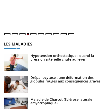
L
at
dé
LES MALADIES
Hypotension orthostatique : quand la
pression artérielle chute au lever
Drépanocytose : une déformation des
globules rouges aux conséquences graves
Maladie de Charcot (Sclérose latérale
amyotrophique)