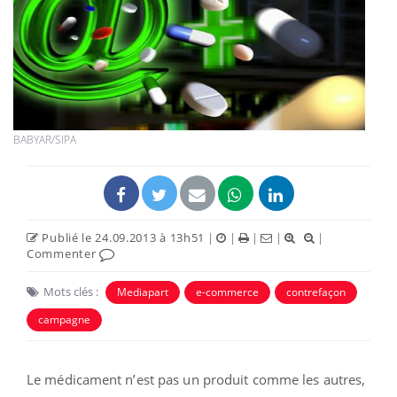
BABYAR/SIPA
Publié le 24.09.2013 à 13h51
|
|
|
|
|
Commenter
Mots clés :
Mediapart
e-commerce
contrefaçon
campagne
Le médicament n’est pas un produit comme les autres,