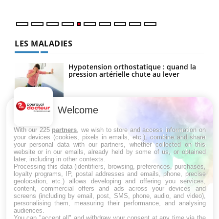
LES MALADIES
Hypotension orthostatique : quand la
pression artérielle chute au lever
Welcome
Drépanocytose : une déformation des
globules rouges aux conséquences
graves
With our 225
partners
, we wish to store and access information on
your devices (cookies, pixels in emails, etc.), combine and share
your personal data with our partners, whether collected on this
website or in our emails, already held by some of us, or obtained
Maladie de Charcot (Sclérose latérale
later, including in other contexts.
amyotrophique)
Processing this data (identifiers, browsing, preferences, purchases,
loyalty programs, IP, postal addresses and emails, phone, precise
geolocation, etc.) allows developing and offering you services,
content, commercial offers and ads across your devices and
screens (including by email, post, SMS, phone, audio, and video),
personalising them, measuring their performance, and analysing
audiences.
You can "accept all" and withdraw your consent at any time via the