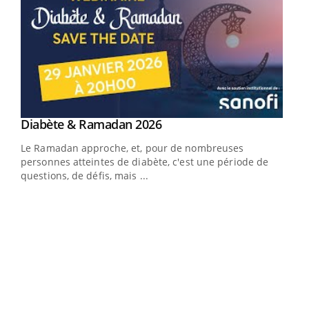
Youtube
Diabète & Ramadan 2026
Youtube
Le Ramadan approche, et, pour de nombreuses
vie !
personnes atteintes de diabète, c'est une période de
…
questions, de défis, mais ...
Un 
You
à l
Un é
mati
numé