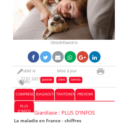
iStock/Davizro
Publié le
Mise à jour
22.01.2021
22.12.2023
parasite
chien
intestin
Mots-
clés :
COMPRENDRE
DIAGNOSTIC
TRAITEMENT
PREVENIR
PLUS
D'INFOS
Giardiase : PLUS D'INFOS
La maladie en France - chiffres