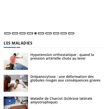
m
Un
ma
nu
LES MALADIES
Hypotension orthostatique : quand la
pression artérielle chute au lever
Drépanocytose : une déformation des
globules rouges aux conséquences graves
Maladie de Charcot (Sclérose latérale
amyotrophique)