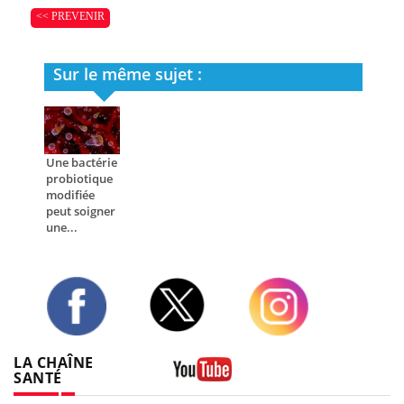
<< PREVENIR
Sur le même sujet :
Une bactérie
probiotique
modifiée
peut soigner
une...
Twitter
Facebook
Instagram
LA CHAÎNE
SANTÉ
Youtube