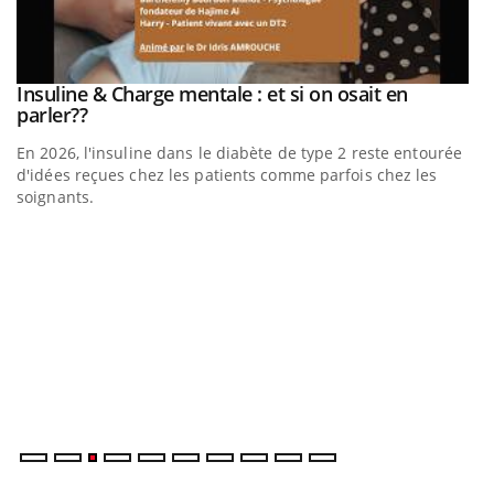
Insuline & Charge mentale : et si on osait en
Youtube
Youtube
parler??
En 2026, l'insuline dans le diabète de type 2 reste entourée
d'idées reçues chez les patients comme parfois chez les
soignants.
E
Yo
l’
L'
Va
ma