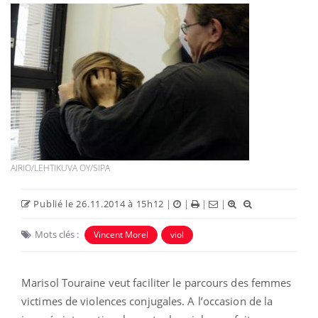
AIRIO/LEHTIKUVA OY/SIPA
Publié le 26.11.2014 à 15h12
|
|
|
|
Mots clés :
Vincent Morel
viol
Marisol Touraine veut faciliter le parcours des femmes
victimes de violences conjugales. A l’occasion de la