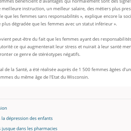
s femmes bénéficient d'avantages qui normalement sont des sign
illeure instruction, un meilleur salaire, des métiers plus prest
de que les femmes sans responsabilités », explique encore la soci
 plus dégradée que les femmes avec un statut inférieur ».
rovient peut-être du fait que les femmes ayant des responsabilité
utorité ce qui augmenterait leur stress et nuirait à leur santé men
onter ce genre de stéréotypes négatifs.
onal de la Santé, a été réalisée auprès de 1 500 femmes âgées d'u
ommes du même âge de l'Etat du Wisconsin.
sion
 la dépression des enfants
jusque dans les pharmacies