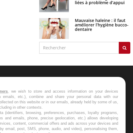
liées à problème d’appui
Mauvaise haleine : il faut
améliorer l’hygiène bucco-
dentaire
ER
tners
, we wish to store and access information on your devices
in emails, etc.), combine and share your personal data with our
s les semaines les meilleures
ollected on this website or in our emails, already held by some of us,
ncluding in other contexts.
ta (identifiers, browsing, preferences, purchases, loyalty programs,
es and emails, phone, precise geolocation, etc.) allows developing
ervices, content, commercial offers and ads across your devices and
 by email, post, SMS, phone, audio, and video), personalising them,