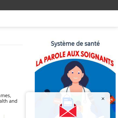
mmes,
alth and