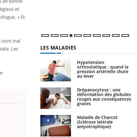
es de bonne
c
m
igieux et
ologue. « Et
s sont mal
LES MALADIES
tale. Les
Hypotension
orthostatique : quand la
pression artérielle chute
ne
au lever
Drépanocytose : une
déformation des globules
rouges aux conséquences
graves
Maladie de Charcot
(Sclérose latérale
amyotrophique)