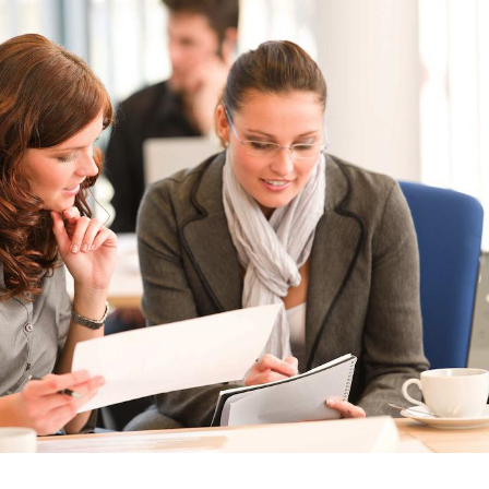
Syndrome métabolique :
Mortalit
quels sont les meilleurs
rapport 
exercices physiques ?
taux éle
Comment éviter une otite
Grossess
pendant les vacances ?
naturel 
des che
Hantavirus : un cas détecté
Comment
chez un touriste en France
écrans 