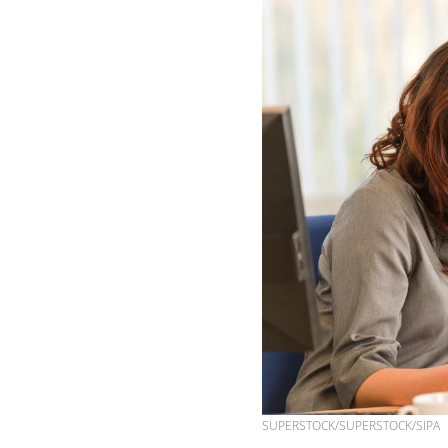
Les troubles du sommeil
modifient votre cerveau !
Mon enfant est-il trop
sensible ou simplement
très empathique ?
Bébés, jeunes enfants :
quelle trousse à pharmacie
pour les vacances ?
SUPERSTOCK/SUPERSTOCK/SIPA