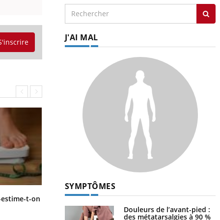
J'AI MAL
S'inscrire
SYMPTÔMES
Régimes cétogènes : un risque de
-estime-t-on
cancer de l’intestin grêle
Douleurs de l’avant-pied :
des métatarsalgies à 90 %