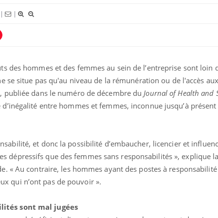
|
|
nce en fer : comprendre pour
ube
Youtube
enir
uts des hommes et des femmes au sein de l’entreprise sont loin d
ue, irritabilité, brouillard mental ou
 alopécie… Les symptômes de la
ne se situe pas qu'au niveau de la rémunération ou de l'accès aux
ce en fer sont multiples ce qui la rend
de, publiée dans le numéro de décembre du
Journal of Health and 
e d’inégalité entre hommes et femmes, inconnue jusqu’à présent :
Insuline & Charge ment
Youtube
Yout
osait en parler??
bilité, et donc la possibilité d’embaucher, licencier et influenc
En 2026, l'insuline dans l
reste entourée d'idées re
 dépressifs que des femmes sans responsabilités », explique l
patients comme parfois ch
de. « Au contraire, les hommes ayant des postes à responsabilit
x qui n’ont pas de pouvoir ».
lités sont mal jugées