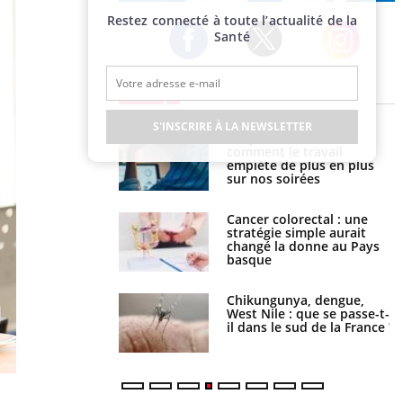
Publicité
Restez connecté à toute l’actualité de la
Santé
Twitter
Facebook
Instagram
EN DIRECT
S'INSCRIRE À LA NEWSLETTER
é infantile : un
Toujours connectés :
s’interroge sur son
comment le travail
vé en France
empiète de plus en plus
sur nos soirées
e à risque : ce jus
Cancer colorectal : une
attire l'attention
stratégie simple aurait
rcheurs
changé la donne au Pays
basque
 oublier les
Chikungunya, dengue,
en vacances ?
West Nile : que se passe-t-
il dans le sud de la France ?