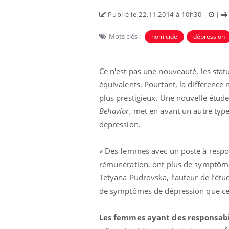
Publié le 22.11.2014 à 10h30
|
|
Mots clés :
homicide
dépression
Care
Yout
prév
Ce n'est pas une nouveauté, les stat
Fatig
même
équivalents. Pourtant, la différence 
caren
plus prestigieux. Une nouvelle étu
...
Behavior
, met en avant un autre typ
Eczéma Chronique des Mains :
Youtube
dépression.
Youtube
expliquer ma maladie
« Des femmes avec un poste à responsa
Il y a des sujets qui sont faciles à aborder...
d'autres non ! D'un côté, poser des questions
rémunération, ont plus de symptômes
sur la maladie d'un proche c'est montrer ...
Tetyana Pudrovska, l’auteur de l’étu
de symptômes de dépression que ceu
Les femmes ayant des responsabi