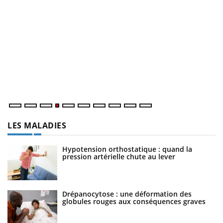
D
Yo
L
at
dé
LES MALADIES
Hypotension orthostatique : quand la
pression artérielle chute au lever
Drépanocytose : une déformation des
globules rouges aux conséquences graves