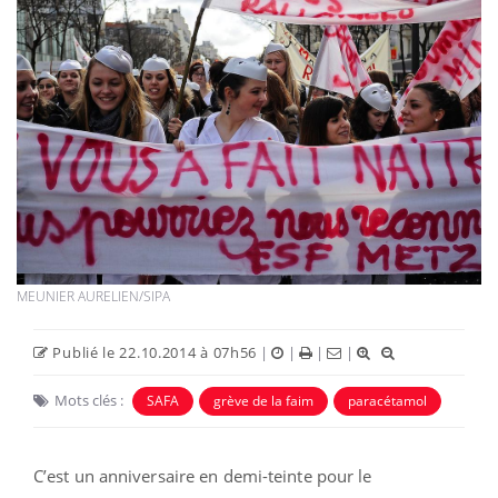
MEUNIER AURELIEN/SIPA
Publié le 22.10.2014 à 07h56
|
|
|
|
Mots clés :
SAFA
grève de la faim
paracétamol
C’est un anniversaire en demi-teinte pour le