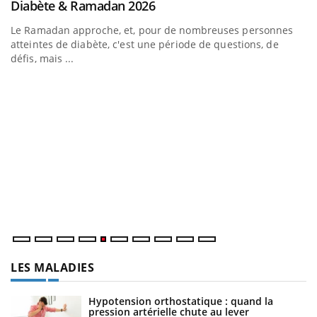
Youtube
Diabète & Ramadan 2026
Un « jumeau numérique » pour faciliter l’accès à la
Youtube
Youtube
Youtube
médecine préventive
Le Ramadan approche, et, pour de nombreuses personnes
Un établissement lié à un groupe mutualiste innove en
atteintes de diabète, c'est une période de questions, de
matière de bilan de santé : l'utilisation d'un « jumeau
défis, mais ...
numérique » permet ...
C
Yo
Co
cu
un
LES MALADIES
Hypotension orthostatique : quand la
pression artérielle chute au lever