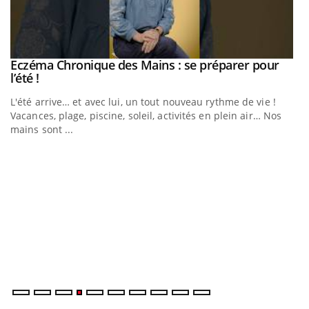
Eczéma Chronique des Mains : se préparer pour
Youtube
Youtube
l’été !
L'été arrive… et avec lui, un tout nouveau rythme de vie !
Vacances, plage, piscine, soleil, activités en plein air… Nos
mains sont ...
Youtube
Diabète & Ramadan 2026
U
Youtube
Yo
m
Le Ramadan approche, et, pour de nombreuses personnes
Un
atteintes de diabète, c'est une période de questions, de
ma
défis, mais ...
nu