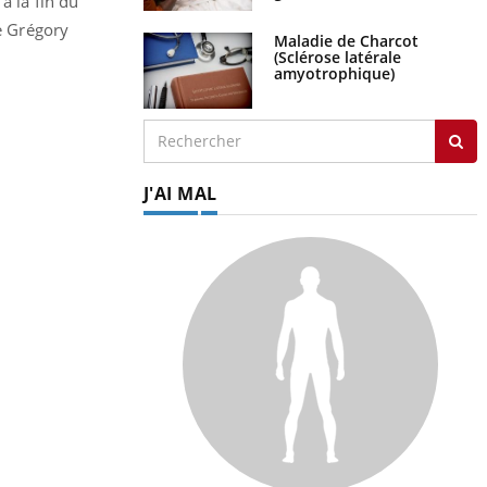
à la fin du
ne Grégory
Maladie de Charcot
(Sclérose latérale
amyotrophique)
J'AI MAL