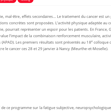
dormir la nuit ?
le risq
grimpe-t
ie, mal-être, effets secondaires… Le traitement du cancer est un
VIH : la fin du comprimé
Le Viagr
tous les jours se profile-t-
la propa
ons concrètes sont proposées. L’activité physique adaptée au c
elle enfin ?
ie, pourrait représenter un espoir pour les patients. En France, 
évalue l’impact de la combinaison renforcement musculaire, activ
Pourquoi votre ventre
Pourquo
e
s (APAD). Les premiers résultats sont présentés au 18
colloque d
gâche-t-il les premiers
protéine
jours de vos vacances ?
finalem
tre le cancer ces 28 et 29 janvier à Nancy (Meurthe-et-Moselle).
if de ce programme sur la fatigue subjective, neuropsychologique