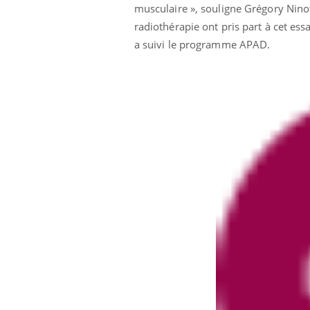
musculaire », souligne Grégory Nino
radiothérapie ont pris part à cet essa
a suivi le programme APAD.
Eczé
Yout
expl
Il y 
d'aut
sur l