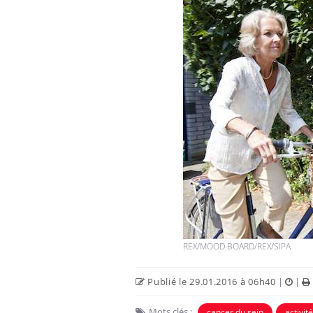
REX/MOOD BOARD/REX/SIPA
Publié le 29.01.2016 à 06h40
|
|
Mots clés :
cancer du sein
activit