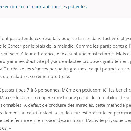
rge encore trop important pour les patientes
n’ont pas attendu ces résultats pour se lancer dans l’activité phys
e le Cancer par le biais de la maladie. Comme les participants à l
r au sein. A leur différence, elle a subi une mastectomie. Mais ce
programmes d’activité physique adaptée proposés gratuitement p
 On réalise les séances par petits groupes, ce qui permet au co
tés du malade », se remémore-t-elle.
dépassent pas 7 à 8 personnes. Même en petit comité, les bénéfi
e Macerelle a ainsi récupéré une bonne partie de la mobilité de son
aisonnables. A défaut de produire des miracles, cette méthode p
 traitement un court instant. « La douleur est présente en perman
ne cette femme en rémission depuis 5 ans. L’activité physique p
ses. »