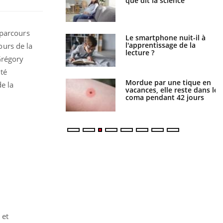
ue de noyade
que dit la science
-il ?
 parcours
a pourrait-il freiner
Le smartphone nuit-il à
gation du cancer ?
l'apprentissage de la
ours de la
lecture ?
Grégory
ité
i manger moins de
Mordue par une tique en
e la
s pourrait
vacances, elle reste dans le
ent être bénéfique
coma pendant 42 jours
 et