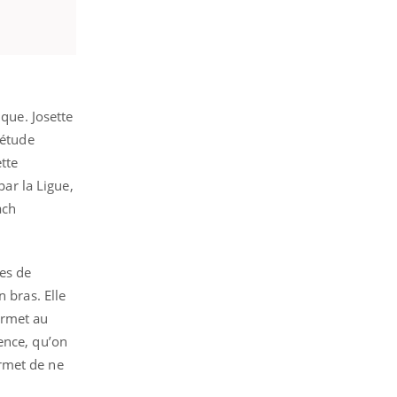
ique. Josette
’étude
tte
ar la Ligue,
ach
ces de
 bras. Elle
ermet au
ence, qu’on
ermet de ne