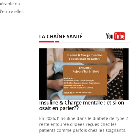
hérapie ou
’entre elles
LA CHAÎNE SANTÉ
Youtube
prendre pour
Insuline & Charge mentale : et si on
Youtube
Youtube
osait en parler??
illard mental ou
En 2026, l'insuline dans le diabète de type 2
tômes de la
reste entourée d'idées reçues chez les
les ce qui la rend
patients comme parfois chez les soignants.