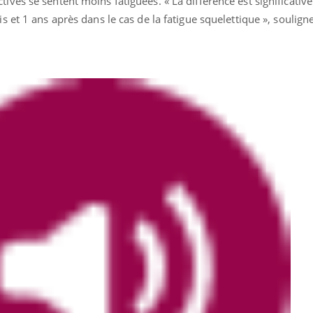
ives se sentent moins fatiguées. « La différence est significative 
is et 1 ans après dans le cas de la fatigue squelettique », soulig