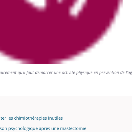
lairement qu’il faut démarrer une activité physique en prévention de l’a
iter les chimiothérapies inutiles
uérison psychologique après une mastectomie