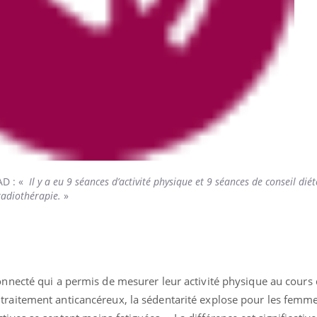
...
PAD : «
Il y a eu 9 séances d’activité physique et 9 séances de conseil diét
radiothérapie.
»
onnecté qui a permis de mesurer leur activité physique au cours 
traitement anticancéreux, la sédentarité explose pour les femm