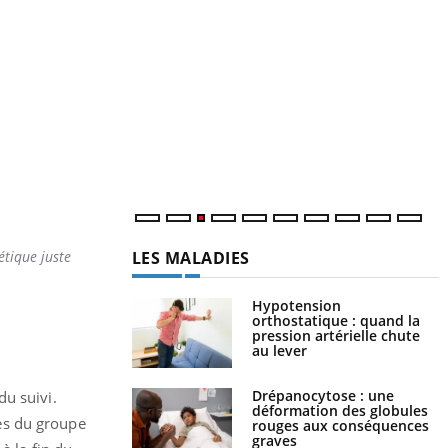
Y
p
L
r
s
..
LES MALADIES
étique juste
Hypotension
orthostatique : quand la
pression artérielle chute
au lever
Drépanocytose : une
du suivi.
déformation des globules
es du groupe
rouges aux conséquences
graves