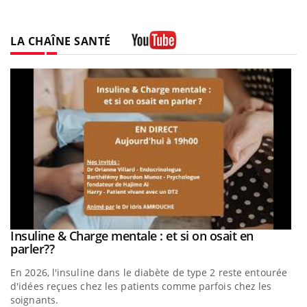
LA CHAÎNE SANTÉ
Youtube
be
Insuline & Charge mentale : et si on osait en
Youtube
Youtube
parler??
En 2026, l'insuline dans le diabète de type 2 reste entourée
a
d'idées reçues chez les patients comme parfois chez les
soignants.