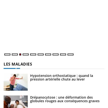
E
Yo
l’
L'
Va
ma
LES MALADIES
Hypotension orthostatique : quand la
pression artérielle chute au lever
Drépanocytose : une déformation des
globules rouges aux conséquences graves