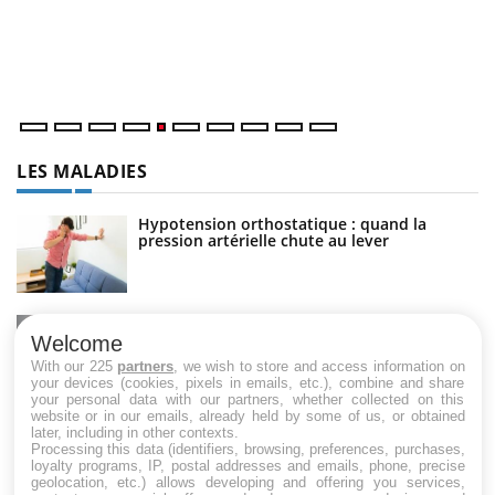
Un
ma
nu
LES MALADIES
Hypotension orthostatique : quand la
pression artérielle chute au lever
Drépanocytose : une déformation des
globules rouges aux conséquences graves
Welcome
With our 225
partners
, we wish to store and access information on
your devices (cookies, pixels in emails, etc.), combine and share
your personal data with our partners, whether collected on this
website or in our emails, already held by some of us, or obtained
Maladie de Charcot (Sclérose latérale
later, including in other contexts.
amyotrophique)
Processing this data (identifiers, browsing, preferences, purchases,
loyalty programs, IP, postal addresses and emails, phone, precise
geolocation, etc.) allows developing and offering you services,