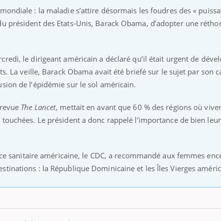
mutualiste innove en mat
s, mais ...
mondiale : la maladie s’attire désormais les foudres des « puissa
santé : l'utilisation d'un 
numérique » permet ...
du président des Etats-Unis, Barack Obama, d’adopter une rétho
redi, le dirigeant américain a déclaré qu’il était urgent de déve
ts. La veille, Barack Obama avait été briefé sur le sujet par son c
sion de l’épidémie sur le sol américain.
a revue
The Lancet
, mettait en avant que 60 % des régions où viven
 touchées. Le président a donc rappelé l’importance de bien leu
lance sanitaire américaine, le CDC, a recommandé aux femmes enc
tinations : la République Dominicaine et les Îles Vierges améric