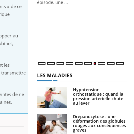
ière de bilan de
épisode, une ...
nts » de ce
« jumeau
Qu
You
rique
êtr
"Le
qua
lopper au
Doc
abinet,
dir
t les
r transmettre
LES MALADIES
Hypotension
orthostatique : quand la
eintes de ne
pression artérielle chute
aines.
au lever
Drépanocytose : une
déformation des globules
rouges aux conséquences
graves