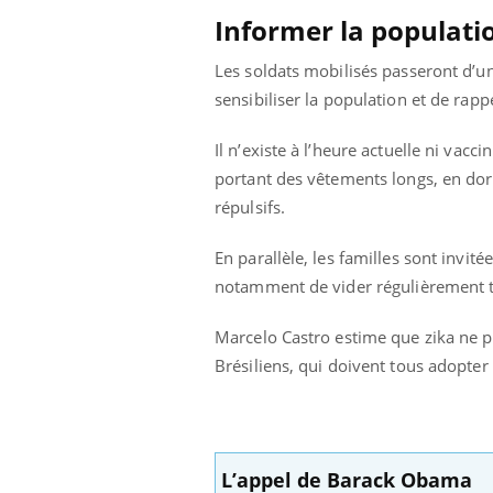
Informer la populati
Les soldats mobilisés passeront d’un
sensibiliser la population et de rap
Il n’existe à l’heure actuelle ni vacc
portant des vêtements longs, en dor
répulsifs.
En parallèle, les familles sont invité
notamment de vider régulièrement to
Marcelo Castro estime que zika ne po
Brésiliens, qui doivent tous adopter
ale : et si on
Eczéma Chronique des Mains : se
Dia
Youtube
You
ube
Youtube
préparer pour l’été !
Le 
 diabète de type 2
L'été arrive… et avec lui, un tout nouveau
nom
L’appel de Barack Obama
ues chez les
rythme de vie ! Vacances, plage, piscine,
diab