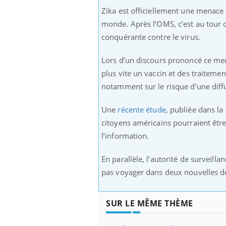
ez les soignants.
soleil, activités en plein air… Nos mains
défi
Zika est officiellement une menace 
sont ...
monde. Après l’OMS, c’est au tour 
conquérante contre le virus.
Lors d’un discours prononcé ce merc
plus vite un vaccin et des traitemen
notamment sur le risque d’une diffu
Une
récente étude
, publiée dans l
citoyens américains pourraient être
l’information.
En parallèle, l’autorité de surveil
pas voyager dans deux nouvelles des
SUR LE MÊME THÈME