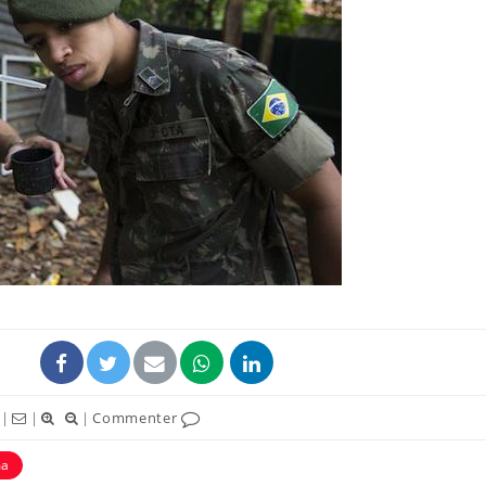
Mordue par un
Comment
barracuda, une petite fille
sommeil
secourue grâce à un
vacance
réflexe essentiel
Légionellose en Suisse :
Bilan pr
quelle est l’origine de la
les kiné
contamination ?
bientôt 
Allergies alimentaires :
TDAH : q
une nouvelle arme contre
traitem
les réactions sévères
États-Un
|
|
|
Commenter
ma