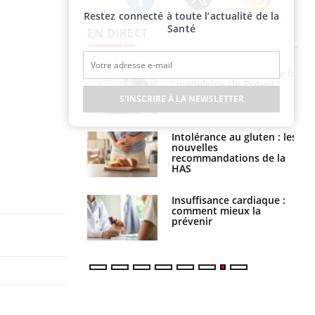
Restez connecté à toute l’actualité de la
Twitter
Facebook
Instagram
Santé
EN DIRECT
 gérer le
Cerveau : le mystère de la
 des enfants en
"madeleine de Proust"
s ?
enfin expliqué
S'INSCRIRE À LA NEWSLETTER
évention : ce que
Intolérance au gluten : les
s pourront
nouvelles
faire
recommandations de la
HAS
uel est ce
Insuffisance cardiaque :
ent autorisé aux
comment mieux la
is ?
prévenir