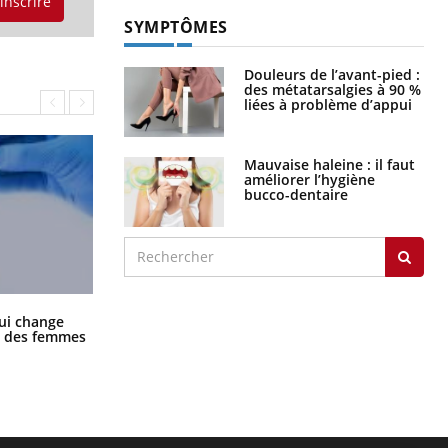
'inscrire
SYMPTÔMES
Douleurs de l’avant-pied :
des métatarsalgies à 90 %
liées à problème d’appui
Mauvaise haleine : il faut
améliorer l’hygiène
bucco-dentaire
La sieste empêche-t-elle de dormir
ui change
la nuit ?
ge des femmes