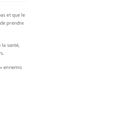
as et que le
 de prendre
 la santé,
s.
e « ennemis