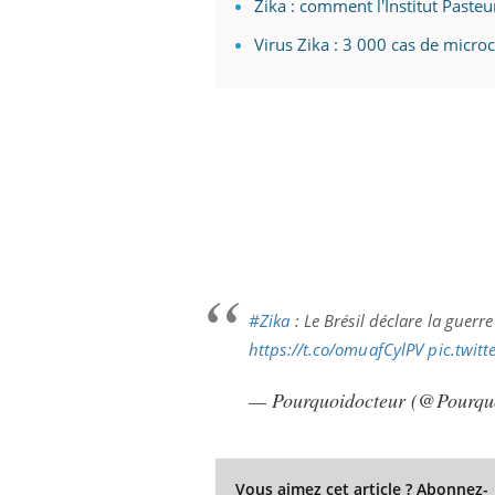
Zika : comment l'Institut Pasteu
Virus Zika : 3 000 cas de microc
#Zika
: Le Brésil déclare la guerr
https://t.co/omuafCylPV
pic.twit
— Pourquoidocteur (@Pourqu
Vous aimez cet article ? Abonnez-