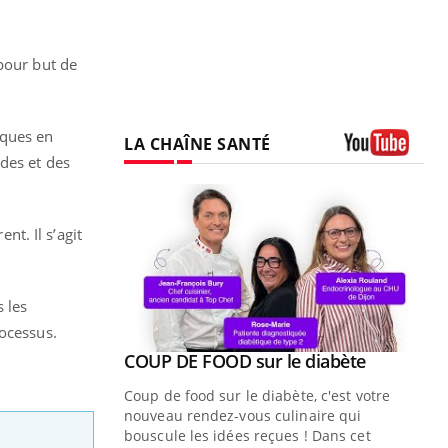
pour but de
tiques en
LA CHAÎNE SANTÉ
des et des
Youtube
nt. Il s’agit
 les
rocessus.
Youtube
ue » pour
COUP DE FOOD sur le diabète
Youtube
médecine
Coup de food sur le diabète, c'est votre
nouveau rendez-vous culinaire qui
n groupe
bouscule les idées reçues ! Dans cet