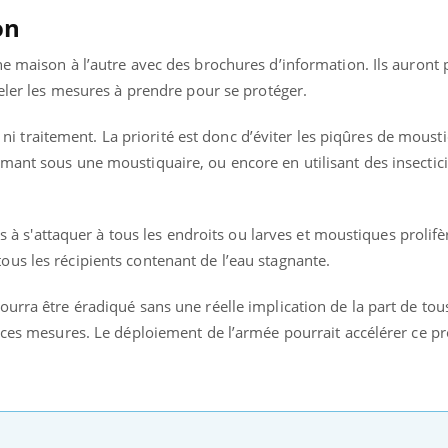
on
e maison à l’autre avec des brochures d’information. Ils auront 
peler les mesures à prendre pour se protéger.
in ni traitement. La priorité est donc d’éviter les piqûres de mous
mant sous une moustiquaire, ou encore en utilisant des insectici
es à s'attaquer à tous les endroits ou larves et moustiques prolifère
us les récipients contenant de l’eau stagnante.
urra être éradiqué sans une réelle implication de la part de tous
 ces mesures. Le déploiement de l’armée pourrait accélérer ce p
Youtube
bète & Ramadan 2026
Un « jumeau numériq
tube
Youtube
faciliter l’accès à la 
Ramadan approche, et, pour de
Youtube
préventive
breuses personnes atteintes de
Un établissement lié à u
ète, c'est une période de questions, de