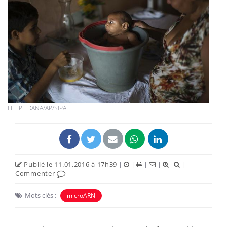
FELIPE DANA/AP/SIPA
Publié le 11.01.2016 à 17h39
|
|
|
|
|
Commenter
Mots clés :
microARN