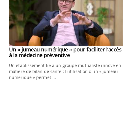
Un « jumeau numérique » pour faciliter l’accès
Youtube
Youtube
à la médecine préventive
Un établissement lié à un groupe mutualiste innove en
e
matière de bilan de santé : l'utilisation d'un « jumeau
numérique » permet ...
COU
You
Coup
vous
épis