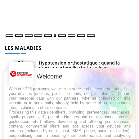
Co
cu
un
LES MALADIES
Hypotension orthostatique : quand la
pression artérielle chute au lever
Welcome
With our 225
partners
, we wish to store and access information on
Drépanocytose : une déformation des
your devices (cookies, pixels in emails, etc.), combine and share
globules rouges aux conséquences graves
your personal data with our partners, whether collected on this
website or in our emails, already held by some of us, or obtained
later, including in other contexts.
Processing this data (identifiers, browsing, preferences, purchases,
loyalty programs, IP, postal addresses and emails, phone, precise
Maladie de Charcot (Sclérose latérale
geolocation, etc.) allows developing and offering you services,
amyotrophique)
content, commercial offers and ads across your devices and
screens (including by email, post, SMS, phone, audio, and video),
personalising them, measuring their performance, and analysing