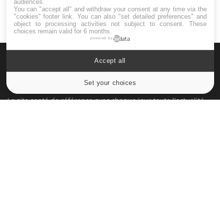
audiences.
You can "accept all" and withdraw your consent at any time via the
"cookies" footer link
. You can also "set detailed preferences" and
object to processing activities not subject to consent. These
choices remain valid for 6 months.
powered by
Accept all
Set your choices
Cookies settings
Le site santé de référence avec chaque jour toute l'actualité
médicale decryptée par des médecins en exercice et les
conseils des meilleurs spécialistes.
À PROPOS
Données personnelles et cookies
Qui sommes-nous
Conditions d'utilisation