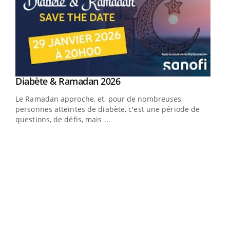
Youtube
Diabète & Ramadan 2026
Un « jumeau numérique » pour faciliter l’accès
Youtube
Youtube
Youtube
à la médecine préventive
Le Ramadan approche, et, pour de nombreuses
Un établissement lié à un groupe mutualiste innove en
personnes atteintes de diabète, c'est une période de
matière de bilan de santé : l'utilisation d'un « jumeau
questions, de défis, mais ...
numérique » permet ...
COU
You
Coup
vous
épis