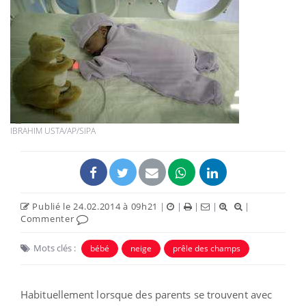
IBRAHIM USTA/AP/SIPA
Publié le 24.02.2014 à 09h21
|
|
|
|
|
Commenter
Mots clés :
bébé
neige
prêle des champs
Habituellement lorsque des parents se trouvent avec