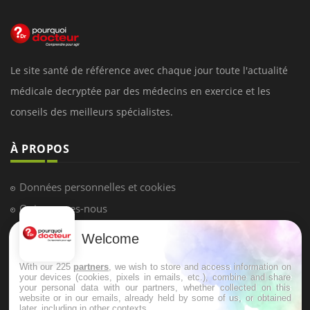
Le site santé de référence avec chaque jour toute l'actualité
médicale decryptée par des médecins en exercice et les
conseils des meilleurs spécialistes.
À PROPOS
Données personnelles et cookies
Qui sommes-nous
Conditions d'utilisation
Welcome
Plan du site
Mentions Légales
With our 225
partners
, we wish to store and access information on
your devices (cookies, pixels in emails, etc.), combine and share
Nous contacter
your personal data with our partners, whether collected on this
website or in our emails, already held by some of us, or obtained
later, including in other contexts.