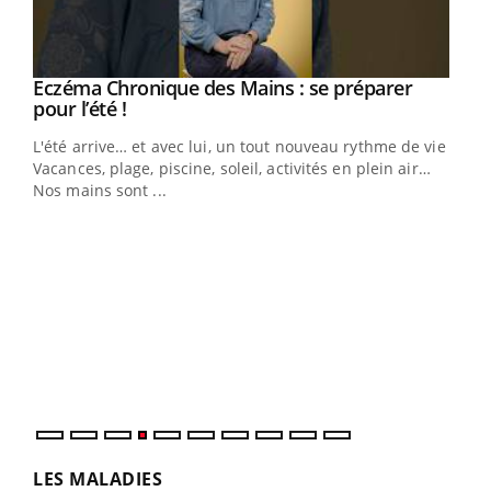
Eczéma Chronique des Mains : se préparer
Youtube
Youtube
pour l’été !
L'été arrive… et avec lui, un tout nouveau rythme de vie !
Vacances, plage, piscine, soleil, activités en plein air…
Nos mains sont ...
Dia
You
Le 
pers
ques
LES MALADIES