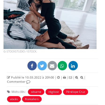
G-STOCKSTUDIO / ISTOCK.
Publié le 10.03.2022 à 20h00
|
|
|
|
|
Commenter
Mots clés :
sésame
réglisse
Pénélope Cruz
abcès
frontaliers