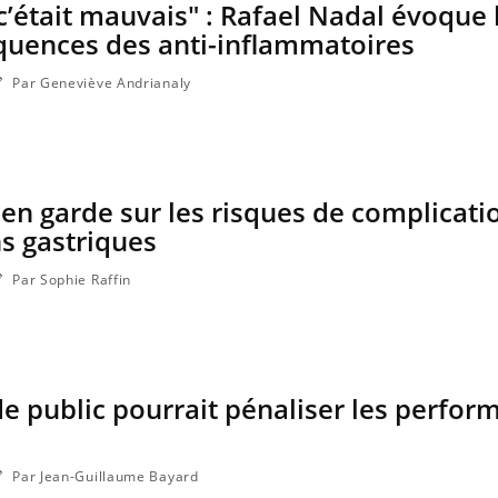
 c’était mauvais" : Rafael Nadal évoque 
quences des anti-inflammatoires
Par Geneviève Andrianaly
 en garde sur les risques de complicati
ns gastriques
Par Sophie Raffin
Pourquoi votre ventre
Pourquo
gâche-t-il les premiers
protéine
jours de vos vacances ?
finalem
 de public pourrait pénaliser les perfo
Fortes chaleurs : pourquoi
Grossess
le risque de noyade
que dit 
grimpe-t-il ?
Par Jean-Guillaume Bayard