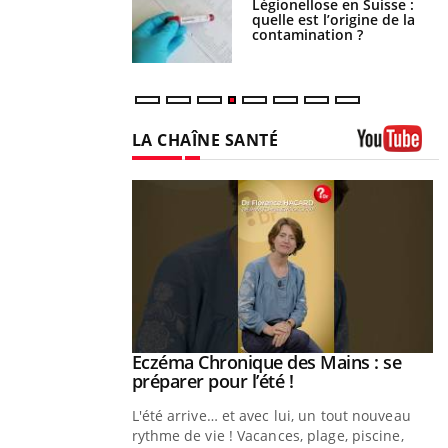
phone nuit-il à
Légionellose en Suisse :
tissage de la
quelle est l’origine de la
?
contamination ?
LA CHAÎNE SANTÉ
Youtube
ale : et si on
Eczéma Chronique des Mains : se
Youtube
ube
Youtube
préparer pour l’été !
e diabète de type 2
L'été arrive… et avec lui, un tout nouveau
çues chez les
rythme de vie ! Vacances, plage, piscine,