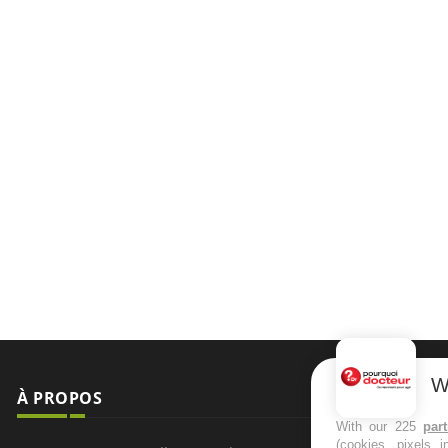
W
À PROPOS
NEWSLETT
With our 225
par
(cookies, pixels 
Recevez toute