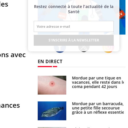
les
Restez connecté à toute l’actualité de la
Santé
Publicité
S'INSCRIRE À LA NEWSLETTER
ons avec
Twitter
Facebook
Instagram
EN DIRECT
i manger moins de
Mordue par une tique en
s pourrait
vacances, elle reste dans le
ent être bénéfique
coma pendant 42 jours
rmances
e et chaleur : ce
Mordue par un barracuda,
la science
une petite fille secourue
grâce à un réflexe essentiel