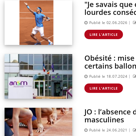
"Je savais que
lourdes consé
|
Publié le 02.06.2026
LIRE L'ARTICLE
Obésité : mise
certains ballo
|
Publié le 18.07.2024
Cytomégalovirus : ce qui
change dans la prise en
LIRE L'ARTICLE
charge des femmes
enceintes
JO : l’absence
La sieste empêche-t-elle de
dormir la nuit ?
masculines
|
Publié le 24.06.2021