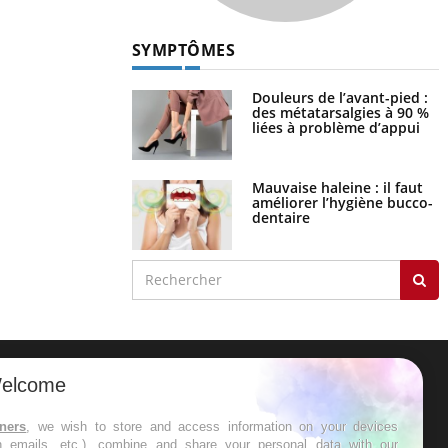
SYMPTÔMES
Douleurs de l’avant-pied :
des métatarsalgies à 90 %
liées à problème d’appui
Mauvaise haleine : il faut
améliorer l’hygiène bucco-
dentaire
elcome
ER
tners
, we wish to store and access information on your devices
in emails, etc.), combine and share your personal data with our
s les semaines les meilleures