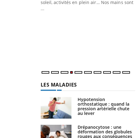
ez les soignants.
soleil, activités en plein air… Nos mains sont
...
Y
L
n
c
m
LES MALADIES
Hypotension
orthostatique : quand la
pression artérielle chute
au lever
Drépanocytose : une
déformation des globules
rouges aux conséquences