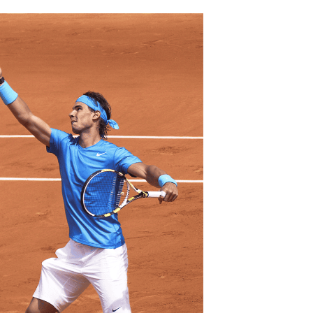
Chikungunya, dengue,
La siest
West Nile : que se passe-
de dormi
t-il dans le sud de la
France ?
Les médicaments GLP-1
VIH : la
protègent-ils aussi les os
tous les
?
elle enfi
Cytomégalovirus : ce qui
Pourquo
change dans la prise en
gâche-t-
charge des femmes
jours de
enceintes