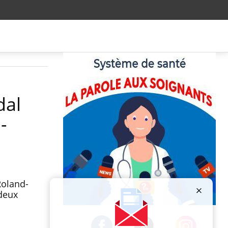
dal
-
Roland-
 deux
Publicité