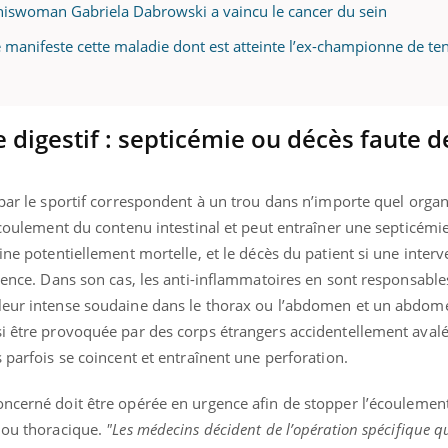
enniswoman Gabriela Dabrowski a vaincu le cancer du sein
 manifeste cette maladie dont est atteinte l’ex-championne de ten
 digestif : septicémie ou décès faute d
 par le sportif correspondent à un trou dans n’importe quel orga
’écoulement du contenu intestinal et peut entraîner une septicémie
ine potentiellement mortelle, et le décès du patient si une inter
rgence. Dans son cas, les anti-inflammatoires en sont responsable
uleur intense soudaine dans le thorax ou l’abdomen et un abdom
si être provoquée par des corps étrangers accidentellement avalé
 parfois se coincent et entraînent une perforation.
 concerné doit être opérée en urgence afin de stopper l’écouleme
e ou thoracique.
"Les médecins décident de l’opération spécifique qu