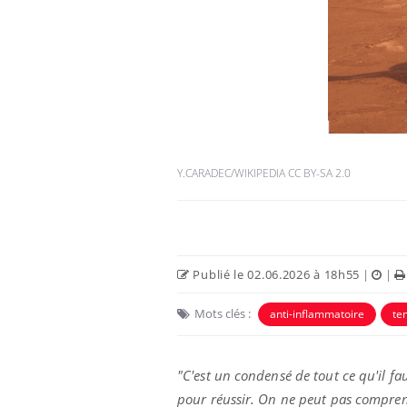
 Mains :
Carence en fer : comprendre pour
Ins
Youtube
You
Y.CARADEC/WIKIPEDIA CC BY-SA 2.0
Youtube
Youtube
prévenir
osa
aciles à aborder...
Fatigue, irritabilité, brouillard mental ou
En 2
poser des
même alopécie… Les symptômes de la
rest
'un proche c'est
carence en fer sont multiples ce qui la rend
pat
Publié le 02.06.2026 à 18h55
|
|
...
Mots clés :
anti-inflammatoire
te
"C'est un condensé de tout ce qu'il fa
pour réussir. On ne peut pas compre