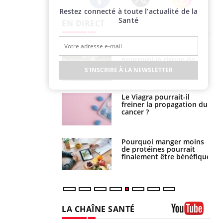
Restez connecté à toute l’actualité de la
Twitter
Facebook
Instagram
Santé
EN DIRECT
e empêche-t-elle
Fortes chaleurs :
r la nuit ?
pourquoi le risque de
noyade grimpe-t-il ?
S'INSCRIRE À LA NEWSLETTER
 fin du comprimé
Le Viagra pourrait-il
 jours se profile-t-
freiner la propagation du
n ?
cancer ?
i votre ventre
Pourquoi manger moins
il les premiers
de protéines pourrait
 vos vacances ?
finalement être bénéfique
LA CHAÎNE SANTÉ
Youtube