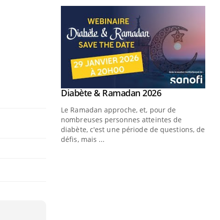
Youtube
 Mains : se
Diabète & Ramadan 2026
Youtube
outube
Le Ramadan approche, et, pour de
 un tout nouveau
nombreuses personnes atteintes de
plage, piscine,
diabète, c'est une période de questions, de
 air… Nos mains
défis, mais ...
Un
You
fac
pr
Un 
mut
san