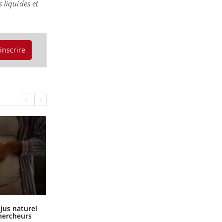
s liquides et
'inscrire
Comment oublier les écrans en
 jus naturel
vacances ?
chercheurs