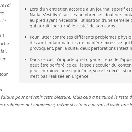
e j'ai
Lors d’un entretien accordé à un journal sportif es
me
Nadal s’est livré sur ses nombreuses douleurs, no
 le
au pied ayant nécessité l’utilisation d’une semell
qui aurait "perturbé le reste" de son corps.
tif
Pour lutter contre ses différents problèmes physiq
des anti-inflammatoires de manière excessive qui 
ortie
provoquent, par la suite, deux perforations intestin
fa",
tien,
Dans ce cas, n’importe quel organe creux de l’appar
peut être perforé, ce qui laisse s’écouler du conten
peut entraîner une septicémie, voire le décès, si u
tout
n’est pas réalisée en urgence.
à
pédique pour prévenir cette blessure. Mais cela a perturbé le reste 
mes problèmes ont commencé, même si cela m'a permis d'avoir une 