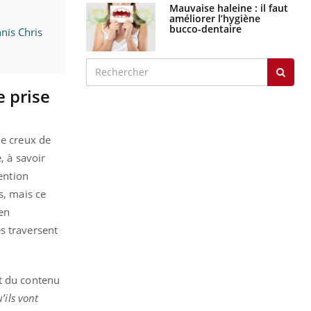
Mauvaise haleine : il faut
améliorer l’hygiène
bucco-dentaire
nis Chris
e prise
ne creux de
, à savoir
vention
s, mais ce
en
s traversent
nt du contenu
’ils vont