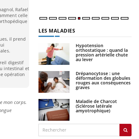
num
pagnol, Rafael
tamment celle
e orthopédique
LES MALADIES
ues, il prend
lui
Hypotension
orthostatique : quand la
ales.
pression artérielle chute
au lever
eil digestif
u intestinal et
Drépanocytose : une
ne opération
déformation des globules
rouges aux conséquences
graves
Maladie de Charcot
de mon corps.
(Sclérose latérale
longue
amyotrophique)