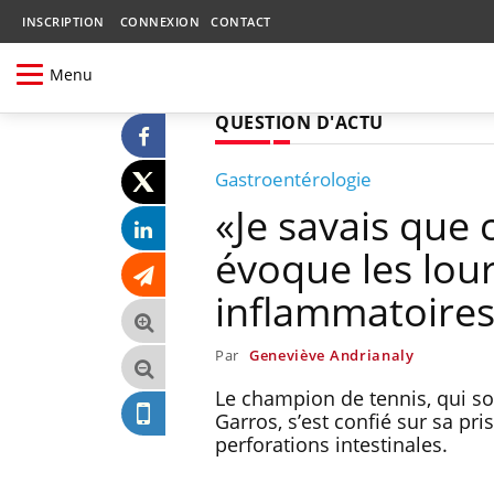
INSCRIPTION
CONNEXION
CONTACT
Menu
QUESTION D'ACTU
Gastroentérologie
«Je savais que 
évoque les lou
inflammatoire
Par
Geneviève Andrianaly
Le champion de tennis, qui so
Garros, s’est confié sur sa pr
perforations intestinales.