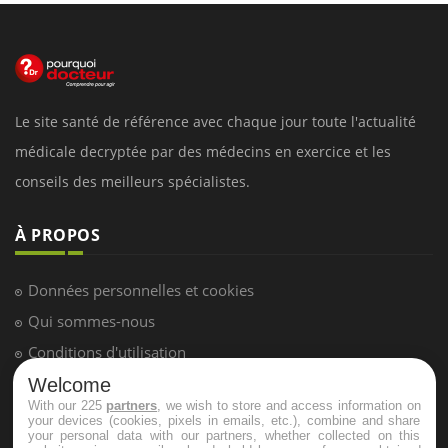
Le site santé de référence avec chaque jour toute l'actualité
médicale decryptée par des médecins en exercice et les
conseils des meilleurs spécialistes.
À PROPOS
Données personnelles et cookies
Qui sommes-nous
Conditions d'utilisation
Plan du site
Welcome
With our 225
partners
, we wish to store and access information on
Mentions Légales
your devices (cookies, pixels in emails, etc.), combine and share
your personal data with our partners, whether collected on this
Nous contacter