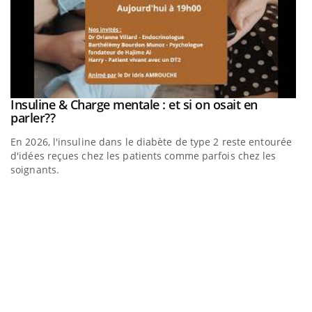
be
Insuline & Charge mentale : et si on osait en
Youtube
Youtube
parler??
En 2026, l'insuline dans le diabète de type 2 reste entourée
a
d'idées reçues chez les patients comme parfois chez les
soignants.
E
Yo
l’
L'
Va
ma