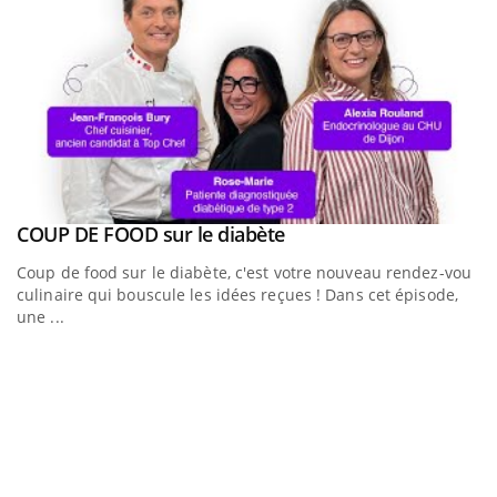
Youtube
COUP DE FOOD sur le diabète
Youtube
Coup de food sur le diabète, c'est votre nouveau rendez-vous
culinaire qui bouscule les idées reçues ! Dans cet épisode,
une ...
Youtub
Quand l’entreprise mise sur le bien être global
E
Youtube
Yo
"Les rendez-vous de la santé et de la qualité de vie au
Da