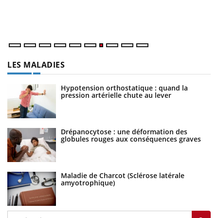
travail" de Pourquoi Docteur reçoivent Régis Blugeon, DRH et
vo
directeur ...
év
LES MALADIES
Hypotension orthostatique : quand la
pression artérielle chute au lever
Drépanocytose : une déformation des
globules rouges aux conséquences graves
Maladie de Charcot (Sclérose latérale
amyotrophique)