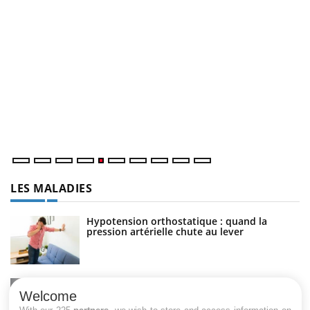
U
Yo
m
Un
ma
nu
LES MALADIES
Hypotension orthostatique : quand la
pression artérielle chute au lever
Drépanocytose : une déformation des
globules rouges aux conséquences graves
Welcome