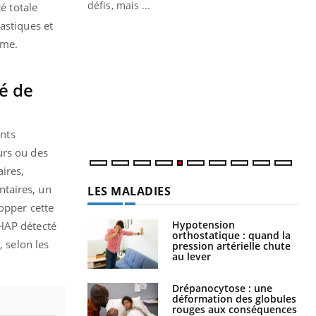
 air… Nos mains
défis, mais ...
é totale
astiques et
Un
You
fac
sme.
pr
Un 
vé de
mut
san
num
ants
urs ou des
ires,
ntaires, un
LES MALADIES
opper cette
Hypotension
'HAP détecté
orthostatique : quand la
, selon les
pression artérielle chute
au lever
Drépanocytose : une
déformation des globules
rouges aux conséquences