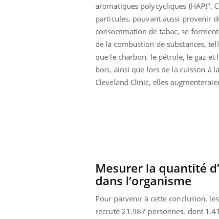
aromatiques polycycliques (HAP)". 
particules, pouvant aussi provenir d
consommation de tabac, se forment
de la combustion de substances, tel
que le charbon, le pétrole, le gaz et 
bois, ainsi que lors de la cuisson à 
Cleveland Clinic, elles augmenteraie
Mesurer la quantité 
 Mains :
Carence en fer : comprendre pour
Ins
Youtube
You
dans l’organisme
Youtube
Youtube
prévenir
osa
Pour parvenir à cette conclusion, le
aciles à aborder...
Fatigue, irritabilité, brouillard mental ou
En 2
recruté 21.987 personnes, dont 1.41
poser des
même alopécie… Les symptômes de la
rest