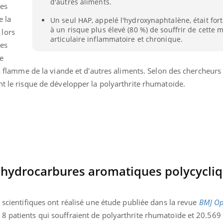
d'autres aliments.
Ces
e la
Un seul HAP, appelé l'hydroxynaphtalène, était for
à un risque plus élevé (80 %) de souffrir de cette 
 lors
articulaire inflammatoire et chronique.
les
le
la flamme de la viande et d'autres aliments. Selon des chercheurs 
nt le risque de développer la polyarthrite rhumatoïde.
d’hydrocarbures aromatiques polycycli
uline & Charge mentale : et si on
Eczéma Chronique des
tube
Youtube
Youtube
Y
it en parler??
préparer pour l’été !
s scientifiques ont réalisé une étude publiée dans la revue
BMJ O
026, l'insuline dans le diabète de type 2
L'été arrive… et avec lui,
8 patients qui souffraient de polyarthrite rhumatoïde et 20.569 
e entourée d'idées reçues chez les
rythme de vie ! Vacances, 