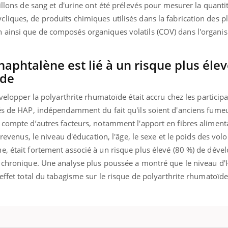
ients comme parfois chez les soignants.
soleil, activités en plein
illons de sang et d'urine ont été prélevés pour mesurer la quantit
sont ...
iques, de produits chimiques utilisés dans la fabrication des pl
 ainsi que de composés organiques volatils (COV) dans l'organi
naphtalène est lié à un risque plus éle
ïde
évelopper la polyarthrite rhumatoïde était accru chez les particip
vés de HAP, indépendamment du fait qu'ils soient d'anciens fume
 compte d’autres facteurs, notamment l'apport en fibres alimenta
 revenus, le niveau d'éducation, l'âge, le sexe et le poids des volo
, était fortement associé à un risque plus élevé (80 %) de dével
t chronique. Une analyse plus poussée a montré que le niveau d
effet total du tabagisme sur le risque de polyarthrite rhumatoïde