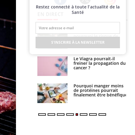
Restez connecté à toute l’actualité de la
Twitter
Facebook
Instagram
Santé
EN DIRECT
e empêche-t-elle
Fortes chaleurs :
r la nuit ?
pourquoi le risque de
noyade grimpe-t-il ?
S'INSCRIRE À LA NEWSLETTER
 fin du comprimé
Le Viagra pourrait-il
 jours se profile-t-
freiner la propagation du
n ?
cancer ?
i votre ventre
Pourquoi manger moins
il les premiers
de protéines pourrait
 vos vacances ?
finalement être bénéfique