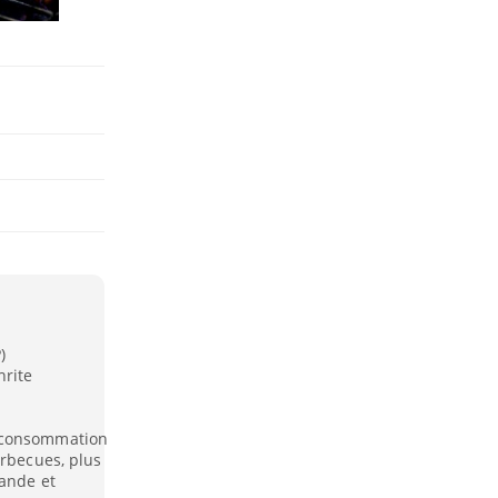
)
hrite
a consommation
arbecues, plus
iande et