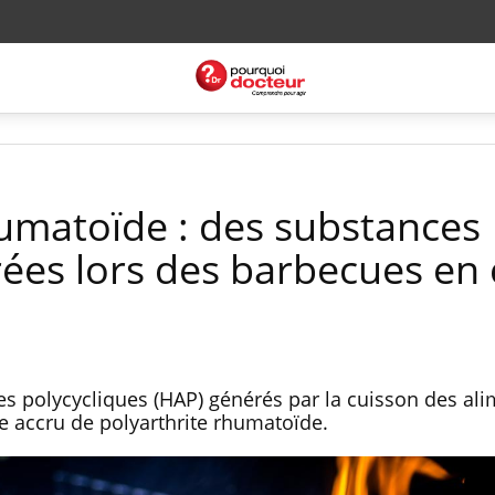
humatoïde : des substances
rées lors des barbecues en
s polycycliques (HAP) générés par la cuisson des ali
e accru de polyarthrite rhumatoïde.