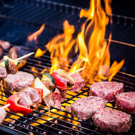
Chikungunya, dengue,
La siest
West Nile : que se passe-
de dormi
t-il dans le sud de la
France ?
Les médicaments GLP-1
VIH : la
protègent-ils aussi les os
tous les
?
elle enfi
Cytomégalovirus : ce qui
Pourquo
change dans la prise en
gâche-t-
charge des femmes
jours de
enceintes