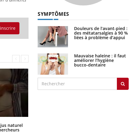
SYMPTÔMES
'inscrire
Douleurs de l’avant-pied :
des métatarsalgies à 90 %
liées à problème d’appui
Mauvaise haleine : il faut
améliorer l’hygiène
bucco-dentaire
Comment oublier les écrans en
 jus naturel
vacances ?
chercheurs