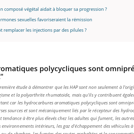
 un composé végétal aidait à bloquer sa progression ?
ormones sexuelles favoriseraient la rémission
t remplacer les injections par des pilules ?
romatiques polycycliques sont omnipr
"
 première étude à démontrer que les HAP sont non seulement à l'orig
gisme et la polyarthrite rhumatoïde, mais qu'ils y contribuent égal
tant car les hydrocarbures aromatiques polycycliques sont omnipr
rses sources et sont mécaniquement liés par le récepteur des hydro
nt tendance à être plus élevés chez les adultes qui fument, les autre
 environnements intérieurs, les gaz d'échappement des véhicules à
s ou de charbon, les fumées des routes asphaltées et la consommati