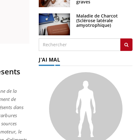
graves
Maladie de Charcot
(Sclérose latérale
amyotrophique)
J'AI MAL
ésents
ine de la
ement de
ésents dans
carbures
s sources
 moteur, le
on d'aliments