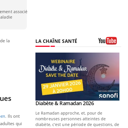
tement associé
maladie
de la
LA CHAÎNE SANTÉ
Youtube
ques
Youtube
 Mains : se
Diabète & Ramadan 2026
Youtube
outube
Le Ramadan approche, et, pour de
pen
. Ils ont
 un tout nouveau
nombreuses personnes atteintes de
adultes qui
plage, piscine,
diabète, c'est une période de questions, de