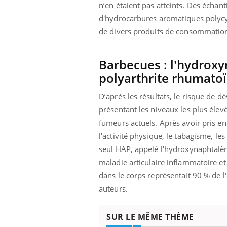
'un proche c'est
carence en fer sont multiples ce qui la rend
pat
n’en étaient pas atteints. Des échant
...
d'hydrocarbures aromatiques polycycl
de divers produits de consommation
Barbecues : l'hydroxy
polyarthrite rhumato
D’après les résultats, le risque de d
présentant les niveaux les plus éle
fumeurs actuels. Après avoir pris en
l'activité physique, le tabagisme, les
seul HAP, appelé l'hydroxynaphtalène
maladie articulaire inflammatoire e
dans le corps représentait 90 % de l'
auteurs.
SUR LE MÊME THÈME