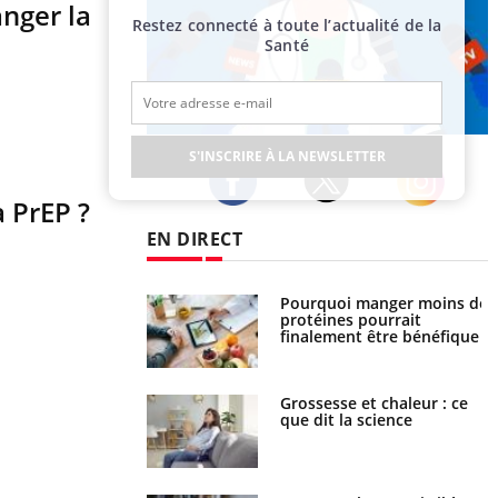
anger la
Restez connecté à toute l’actualité de la
Santé
Publicité
S'INSCRIRE À LA NEWSLETTER
a PrEP ?
Twitter
Facebook
Instagram
EN DIRECT
i votre ventre
Pourquoi manger moins de
il les premiers
protéines pourrait
 vos vacances ?
finalement être bénéfique
haleurs : pourquoi
Grossesse et chaleur : ce
ue de noyade
que dit la science
-il ?