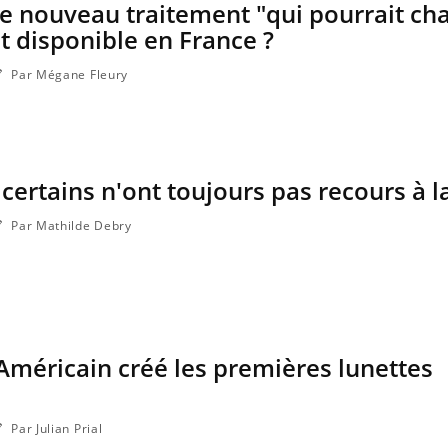
 ce nouveau traitement "qui pourrait ch
t disponible en France ?
Par Mégane Fleury
certains n'ont toujours pas recours à l
Par Mathilde Debry
Cytomégalovirus : ce qui
Pourquo
change dans la prise en
gâche-t-
charge des femmes
jours de
enceintes
 Américain créé les premières lunettes
La sieste empêche-t-elle de
Fortes c
dormir la nuit ?
le risq
grimpe-t
Par Julian Prial