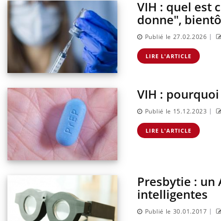
VIH : quel est
donne", bientô
|
Publié le 27.02.2026
LIRE L'ARTICLE
VIH : pourquoi 
|
Publié le 15.12.2023
LIRE L'ARTICLE
Cancer colorectal : une
stratégie simple aurait
changé la donne au Pays
basque
Presbytie : un
Chikungunya, dengue,
West Nile : que se passe-t-
intelligentes
il dans le sud de la France ?
|
Publié le 30.01.2017