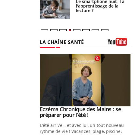
a pourrait-il freiner
Le smartphone nuit-il à
gation du cancer ?
l'apprentissage de la
lecture ?
LA CHAÎNE SANTÉ
Youtube
ale : et si on
Eczéma Chronique des Mains : se
Youtube
ube
Youtube
préparer pour l’été !
e diabète de type 2
L'été arrive… et avec lui, un tout nouveau
çues chez les
rythme de vie ! Vacances, plage, piscine,