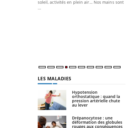
ez les soignants.
soleil, activités en plein air… Nos mains sont
...
Y
L
n
c
m
LES MALADIES
Hypotension
orthostatique : quand la
pression artérielle chute
au lever
Drépanocytose : une
déformation des globules
rouges aux conséquences