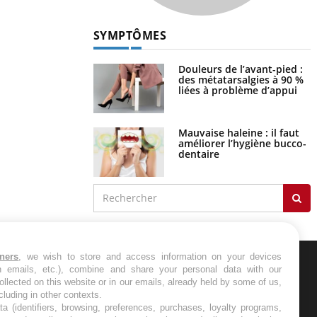
SYMPTÔMES
Douleurs de l’avant-pied :
des métatarsalgies à 90 %
liées à problème d’appui
Mauvaise haleine : il faut
améliorer l’hygiène bucco-
dentaire
tners
, we wish to store and access information on your devices
in emails, etc.), combine and share your personal data with our
ER
ollected on this website or in our emails, already held by some of us,
ncluding in other contexts.
ta (identifiers, browsing, preferences, purchases, loyalty programs,
s les semaines les meilleures