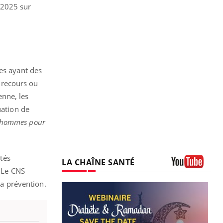
 2025 sur
mes ayant des
 recours ou
enne, les
uation de
s hommes pour
ltés
LA CHAÎNE SANTÉ
. Le CNS
Youtube
la prévention.