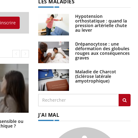
LES MALADIES
Hypotension
orthostatique : quand la
'inscrire
pression artérielle chute
au lever
Drépanocytose : une
déformation des globules
rouges aux conséquences
graves
Maladie de Charcot
(Sclérose latérale
amyotrophique)
J'AI MAL
Bébés, jeunes enfants : quelle
 sensible ou
trousse à pharmacie pour les
hique ?
vacances ?