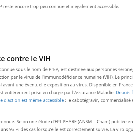
Grossesse à risque : ce jus
Cancer c
EP reste encore trop peu connue et inégalement accessible.
naturel attire l'attention
stratégi
des chercheurs
changé 
basque
e contre le VIH
 connue sous le nom de PrEP, est destinée aux personnes séroné
ection par le virus de l'immunodéficience humaine (VIH). Le princ
al avant une éventuelle exposition au virus. Disponible en Franc
t entièrement prise en charge par l'Assurance Maladie.
Depuis f
ée d'action est même accessible
: le cabotégravir, commercialisé
reconnue. Selon une étude d'EPI-PHARE (ANSM – Cnam) publiée en
ans 93 % des cas lorsqu'elle est correctement suivie. La virolo