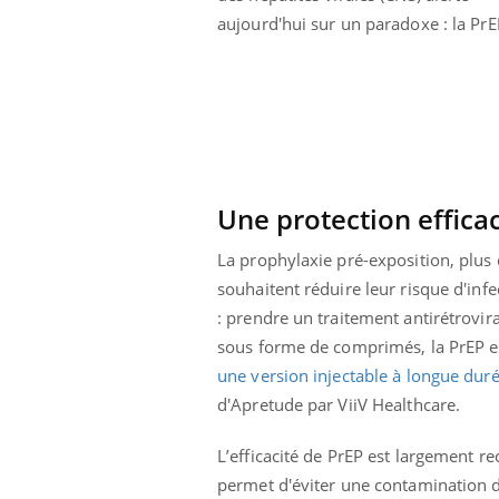
nt est-il trop
Comment éviter une otite
aujourd'hui sur un paradoxe : la Pr
 ou simplement
pendant les vacances ?
athique ?
Une protection efficac
La prophylaxie pré-exposition, plus
souhaitent réduire leur risque d'inf
: prendre un traitement antirétrovir
sous forme de comprimés, la PrEP es
une version injectable à longue dur
d'Apretude par ViiV Healthcare.
L’efficacité de PrEP est largement 
permet d'éviter une contamination d