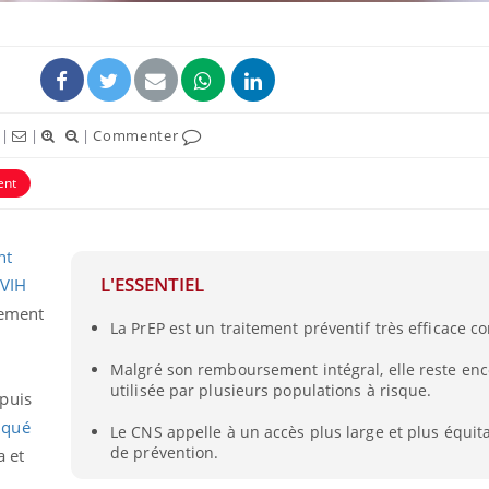
|
|
|
Commenter
ent
nt
L'ESSENTIEL
 VIH
Hantavirus : un cas
Comment
itement
La PrEP est un traitement préventif très efficace co
détecté chez un touriste
écrans 
en France
Malgré son remboursement intégral, elle reste en
utilisée par plusieurs populations à risque.
puis
Mortalité infantile : un
Toujour
qué
rapport s’interroge sur
comment
Le CNS appelle à un accès plus large et plus équita
son taux élevé en France
empiète
de prévention.
a et
sur nos 