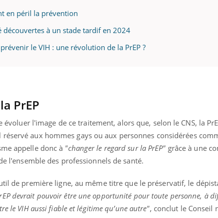
t en péril la prévention
té découvertes à un stade tardif en 2024
uline & Charge mentale : et si on
Eczéma Chronique des
tube
Youtube
prévenir le VIH : une révolution de la PrEP ?
Youtube
Y
it en parler??
préparer pour l’été !
026, l'insuline dans le diabète de type 2
L'été arrive… et avec lui,
e entourée d'idées reçues chez les
rythme de vie ! Vacances, 
ients comme parfois chez les soignants.
soleil, activités en plein
 la PrEP
sont ...
re évoluer l'image de ce traitement, alors que, selon le CNS, la Pr
l réservé aux hommes gays ou aux personnes considérées comm
isme appelle donc à
"changer le regard sur la PrEP"
grâce à une c
 de l'ensemble des professionnels de santé.
til de première ligne, au même titre que le préservatif, le dépist
rEP devrait pouvoir être une opportunité pour toute personne, à di
e le VIH aussi fiable et légitime qu’une autre"
, conclut le Conseil 