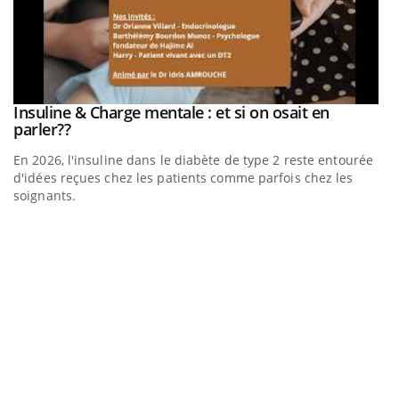
be
Insuline & Charge mentale : et si on osait en
Youtube
Youtube
parler??
En 2026, l'insuline dans le diabète de type 2 reste entourée
a
d'idées reçues chez les patients comme parfois chez les
soignants.
E
Yo
l’
L'
Va
ma