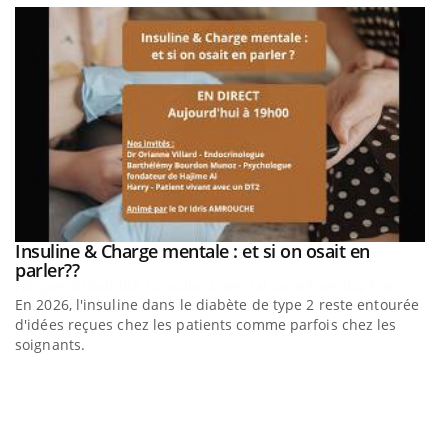
be
Insuline & Charge mentale : et si on osait en
Youtube
Youtube
parler??
En 2026, l'insuline dans le diabète de type 2 reste entourée
a
d'idées reçues chez les patients comme parfois chez les
soignants.
E
Yo