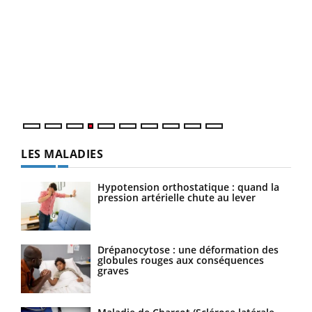
Dia
You
Le 
pers
ques
LES MALADIES
Hypotension orthostatique : quand la
pression artérielle chute au lever
Drépanocytose : une déformation des
globules rouges aux conséquences
graves