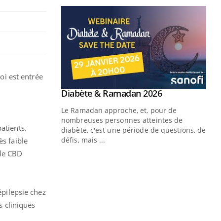
loi est entrée
Youtube
 Mains : se
Diabète & Ramadan 2026
Youtube
outube
Le Ramadan approche, et, pour de
 un tout nouveau
nombreuses personnes atteintes de
atients.
plage, piscine,
diabète, c'est une période de questions, de
 air… Nos mains
défis, mais ...
ès faible
 le CBD
Un
You
fac
pr
épilepsie chez
Un 
mut
s cliniques
san