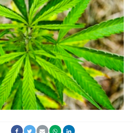
Chikungunya, dengue,
La siest
West Nile : que se passe-
de dormi
t-il dans le sud de la
France ?
Les médicaments GLP-1
VIH : la
protègent-ils aussi les os
tous les
?
elle enfi
Cytomégalovirus : ce qui
Pourquo
change dans la prise en
gâche-t-
charge des femmes
jours de
enceintes