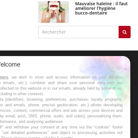
Mauvaise haleine : il faut
améliorer l’hygiène
bucco-dentaire
elcome
ER
tners
, we wish to store and access information on your devices
in emails, etc.), combine and share your personal data with our
s les semaines les meilleures
ollected on this website or in our emails, already held by some of us,
ncluding in other contexts.
ta (identifiers, browsing, preferences, purchases, loyalty programs,
es and emails, phone, precise geolocation, etc.) allows developing
ervices, content, commercial offers and ads across your devices and
 by email, post, SMS, phone, audio, and video), personalising them,
RE
rformance, and analysing audiences.
l" and withdraw your consent at any time via the "cookies" footer
"set detailed preferences" and object to processing activities not