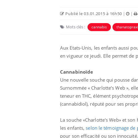
Publié le 03.01.2015 à 16h50
|
|
Mots clés :
cannabis
thanatoprax
Aux Etats-Unis, les enfants aussi pou
en vigueur ce jeudi. Elle permet de 
 Mains :
Carence en fer : comprendre pour
Ins
Youtube
You
Youtube
Youtube
prévenir
osa
Cannabinoïde
aciles à aborder...
Fatigue, irritabilité, brouillard mental ou
En 2
Une nouvelle souche qui pousse dans 
poser des
même alopécie… Les symptômes de la
rest
'un proche c'est
carence en fer sont multiples ce qui la rend
pat
Surnommée « Charlotte’s Web », elle 
...
teneur en THC, élément psychotrope 
(cannabidiol), réputé pour ses propr
La souche «Charlotte's Web» et son hu
les enfants,
selon le témoignage de 
pour son efficacité ou son innocuité