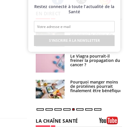
Restez connecté à toute l’actualité de la
Twitter
Facebook
Instagram
Santé
EN DIRECT
e empêche-t-elle
Fortes chaleurs :
r la nuit ?
pourquoi le risque de
noyade grimpe-t-il ?
S'INSCRIRE À LA NEWSLETTER
 fin du comprimé
Le Viagra pourrait-il
 jours se profile-t-
freiner la propagation du
n ?
cancer ?
i votre ventre
Pourquoi manger moins
il les premiers
de protéines pourrait
 vos vacances ?
finalement être bénéfique
LA CHAÎNE SANTÉ
Youtube