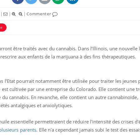
|
|
|
Commenter
ie
rront être traités avec du cannabis. Dans l’Illinois, une nouvelle 
prescrire aux enfants de la marijuana à des fins thérapeutiques.
uline & Charge mentale : et si on
Eczéma Chronique des
tube
Youtube
Youtube
Y
it en parler??
préparer pour l’été !
026, l'insuline dans le diabète de type 2
L'été arrive… et avec lui,
l’Etat pourrait notamment être utilisée pour traiter les jeunes p
e entourée d'idées reçues chez les
rythme de vie ! Vacances, 
ients comme parfois chez les soignants.
soleil, activités en plein
est cultivée par une entreprise du Colorado. Elle contient une tr
sont ...
du cannabis. En revanche, elle contient un autre cannabinoïde,
iétés antalgiques et anxiolytiques.
ile essentielle permettraient de réduire l'intensité des crises d'
plusieurs parents
. Elle n'a cependant jamais subi le test des essai
.