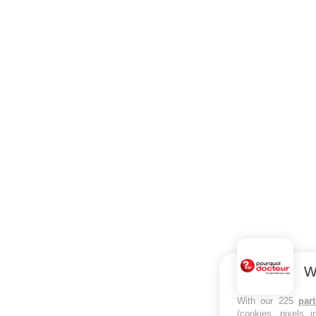
W
With our 225
par
(cookies, pixels 