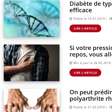
Diabète de typ
efficace
|
Publié le 19.01.2019
LIRE L'ARTICLE
Si votre press
repos, vous al
Mis à jour le 26.03.2018
lier les
Chikungunya, dengue,
acances ?
West Nile : que se passe-t-
LIRE L'ARTICLE
il dans le sud de la France ?
On peut prédire
nnectés :
Les médicaments GLP-1
travail
protègent-ils aussi les os ?
polyarthrite 
plus en plus
ées
|
Publié le 21.03.2018