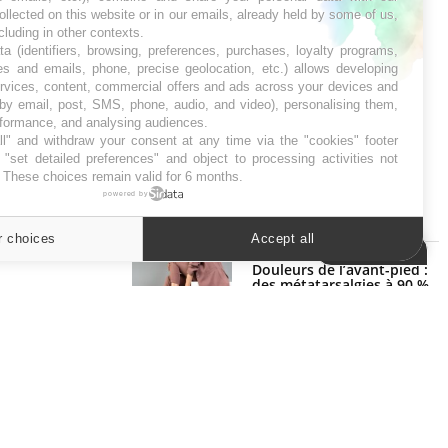
ollected on this website or in our emails, already held by some of us,
ncluding in other contexts.
ta (identifiers, browsing, preferences, purchases, loyalty programs,
es and emails, phone, precise geolocation, etc.) allows developing
ervices, content, commercial offers and ads across your devices and
 by email, post, SMS, phone, audio, and video), personalising them,
rformance, and analysing audiences.
l" and withdraw your consent at any time via the "cookies" footer
"set detailed preferences" and object to processing activities not
. These choices remain valid for 6 months.
powered by
SYMPTÔMES
r choices
Accept all
Cookies settings
Douleurs de l’avant-pied :
des métatarsalgies à 90 %
liées à problème d’appui
Mauvaise haleine : il faut
améliorer l’hygiène bucco-
dentaire