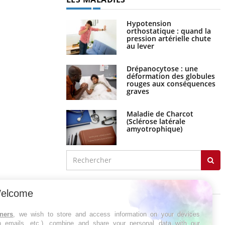
Hypotension
orthostatique : quand la
pression artérielle chute
au lever
Drépanocytose : une
déformation des globules
rouges aux conséquences
graves
Maladie de Charcot
(Sclérose latérale
amyotrophique)
J'AI MAL
elcome
tners
, we wish to store and access information on your devices
in emails, etc.), combine and share your personal data with our