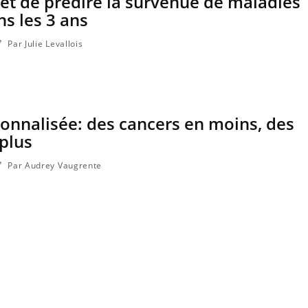
t de prédire la survenue de maladies
s les 3 ans
Par Julie Levallois
onnalisée: des cancers en moins, des
plus
Par Audrey Vaugrente