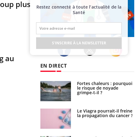
coup plus
Restez connecté à toute l’actualité de la
Santé
Publicité
S'INSCRIRE À LA NEWSLETTER
g au
Twitter
Facebook
Instagram
EN DIRECT
Fortes chaleurs : pourquoi
Grossesse et chaleur : ce
le risque de noyade
que dit la science
grimpe-t-il ?
Le Viagra pourrait-il freiner
Le smartphone nuit-il à
la propagation du cancer ?
l'apprentissage de la
lecture ?