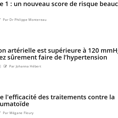
e 1 : un nouveau score de risque beau
Par Dr Philippe Montereau
ion artérielle est supérieure à 120 mmH
lez sûrement faire de l’hypertension
|
Par Johanna Hébert
La sieste empêche-t-elle de
dormir la nuit ?
 l'efficacité des traitements contre la
VIH : la fin du comprimé
tous les jours se profile-t-
rhumatoïde
elle enfin ?
Par Mégane Fleury