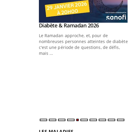
Youtube
Diabète & Ramadan 2026
Youtube
Le Ramadan approche, et, pour de
nombreuses personnes atteintes de diabète,
c'est une période de questions, de défis,
mais ...
Un « jumeau numérique » pour
Youtube
Y
faciliter l’accès à la médecine
Youtube
C
préventive
n
Un établissement lié à un groupe mutualiste
l
innove en matière de bilan de santé :
l'utilisation d'un « jumeau numérique »
permet ...
LES MALADIES