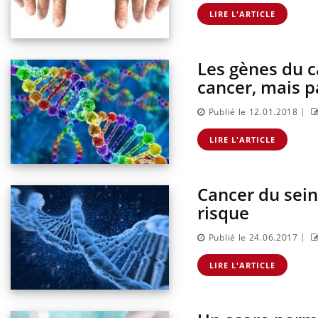
ectal : une
Cytomégalovirus : ce qui
mple aurait
change dans la prise en
LIRE L'ARTICLE
onne au Pays
charge des femmes
enceintes
Les gènes du c
cancer, mais p
|
Publié le 12.01.2018
LIRE L'ARTICLE
Cancer du sein
risque
|
Publié le 24.06.2017
LIRE L'ARTICLE