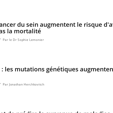
Pourquoi votre ventre
gâche-t-il les premiers
jours de vos vacances ?
ancer du sein augmentent le risque d'a
as la mortalité
Par le Dr Sophie Lemonier
 : les mutations génétiques augmenten
Par Jonathan Herchkovitch