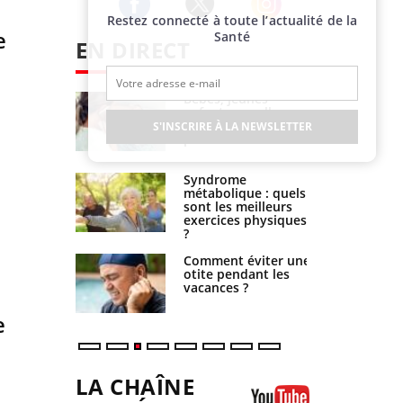
Restez connecté à toute l’actualité de la
Twitter
Facebook
Instagram
e
Santé
EN DIRECT
solaire du 12
Bébés, jeunes
Des verres
enfants : quelle
 c'est
trousse à pharmacie
S'INSCRIRE À LA NEWSLETTER
sable pour
pour les vacances ?
 des yeux”
bles du
Syndrome
 modifient
métabolique : quels
rveau !
sont les meilleurs
exercices physiques
?
nt est-il
Comment éviter une
sible ou
otite pendant les
ent très
vacances ?
que ?
e
LA CHAÎNE