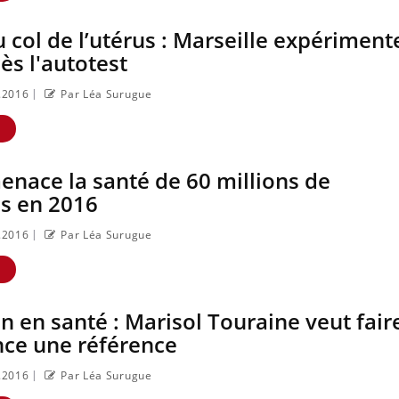
 col de l’utérus : Marseille expériment
ès l'autotest
|
1.2016
Par Léa Surugue
Les crises d’angoisse
Éclipse 
peuvent-elles
août : “
survenir sans raison
adaptés,
E
apparente ?
indispen
la santé
enace la santé de 60 millions de
Fatigue en vacances
Les trou
: normal ou signe
sommeil
s en 2016
d’une maladie ?
votre ce
|
1.2016
Par Léa Surugue
Et si les caries
Mon enfa
E
pouvaient bientôt
trop sen
disparaître sans
simplem
plombage ?
empathi
n en santé : Marisol Touraine veut fair
nce une référence
|
1.2016
Par Léa Surugue