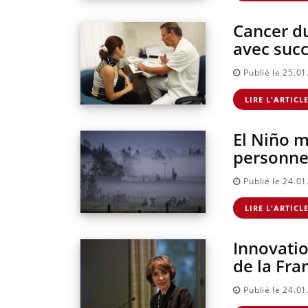
Cancer du
avec succ
Publié le 25.0
LIRE L'ARTICL
El Niño m
personne
Publié le 24.0
LIRE L'ARTICL
Innovatio
de la Fra
Publié le 24.0