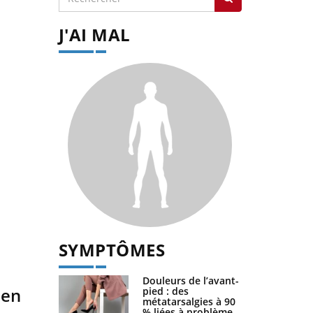
J'AI MAL
SYMPTÔMES
Douleurs de l’avant-
 en
pied : des
métatarsalgies à 90
% liées à problème