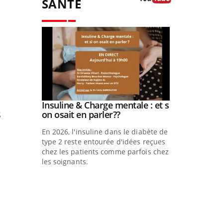
SANTÉ
Youtube
prendre
Insuline & Charge mentale : et si
Youtube
s
e
Youtube
on osait en parler??
llard mental
En 2026, l'insuline dans le diabète de
symptômes
type 2 reste entourée d'idées reçues
multiples ce
chez les patients comme parfois chez
Eczéma Chro
les soignants.
Youtube
se préparer p
L'été arrive… e
nouveau rythme
plage, piscine, 
air… Nos mains 