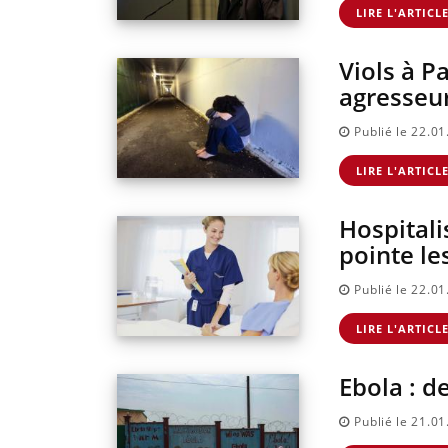
LIRE L'ARTICL
Viols à P
agresseu
Publié le 22.0
LIRE L'ARTICL
Hospitali
pointe le
Publié le 22.0
LIRE L'ARTICL
Ebola : d
Publié le 21.0