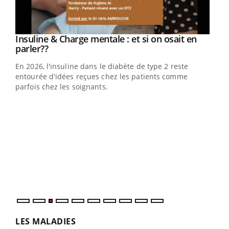
Youtube
Insuline & Charge mentale : et si on osait en
Youtube
Youtube
parler??
En 2026, l'insuline dans le diabète de type 2 reste
entourée d'idées reçues chez les patients comme
parfois chez les soignants.
Ecz
You
pour
L'ét
Vaca
Nos 
LES MALADIES