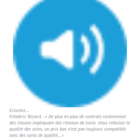
Ecoutez...
Frédéric Bizard
:
« De plus en plus de contrats contiennent
des clauses impliquant des réseaux de soins. Vous réduisez la
qualité des soins, un prix bas n'est pas toujours compatible
avec des soins de qualité...»