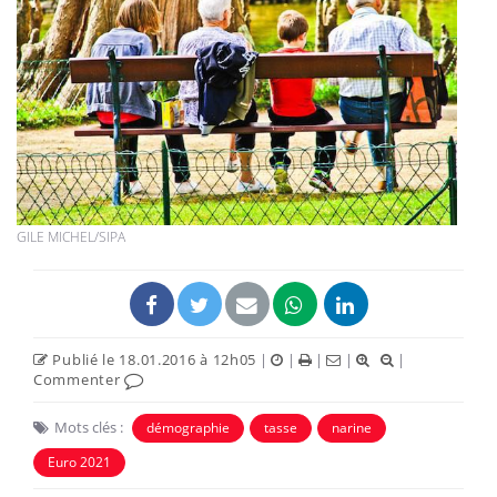
GILE MICHEL/SIPA
Publié le 18.01.2016 à 12h05
|
|
|
|
|
Commenter
Mots clés :
démographie
tasse
narine
Euro 2021