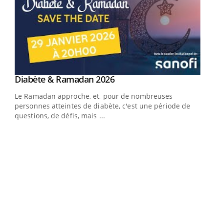
Youtube
Diabète & Ramadan 2026
Youtube
Le Ramadan approche, et, pour de nombreuses
vie !
personnes atteintes de diabète, c'est une période de
…
questions, de défis, mais ...
Un 
You
à l
Un é
mati
numé