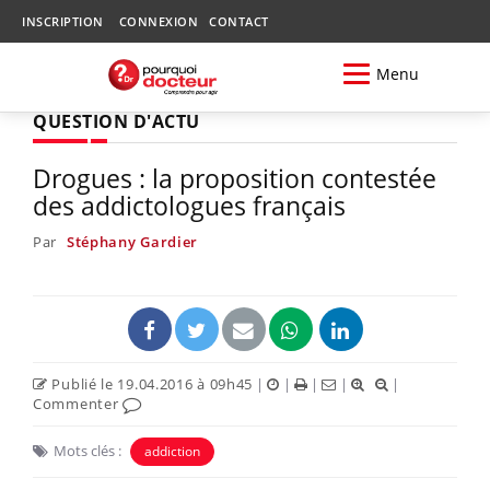
INSCRIPTION
CONNEXION
CONTACT
Menu
QUESTION D'ACTU
Drogues : la proposition contestée
des addictologues français
Par
Stéphany Gardier
Publié le 19.04.2016 à 09h45
|
|
|
|
|
Commenter
Mots clés :
addiction