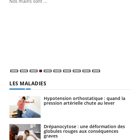
Nos mains sont ...
Dia
You
Le 
pers
ques
LES MALADIES
Hypotension orthostatique : quand la
pression artérielle chute au lever
Drépanocytose : une déformation des
globules rouges aux conséquences
graves