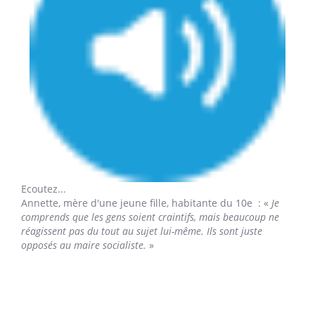
Ecoutez...
Annette,
mère d'une jeune fille, habitante du 10e : «
Je
comprends que les gens soient craintifs, mais beaucoup ne
réagissent pas du tout au sujet lui-même. Ils sont juste
opposés au maire socialiste.
»