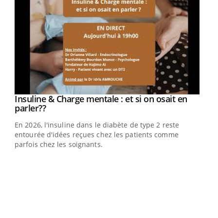
Youtube
Insuline & Charge mentale : et si on osait en
Youtube
Youtube
parler??
En 2026, l'insuline dans le diabète de type 2 reste
entourée d'idées reçues chez les patients comme
parfois chez les soignants.
Ecz
You
pour
L'ét
Vaca