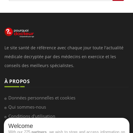
Le site santé de référence avec chaque jour toute l'actualité
médicale decryptée par des médecins en exercice et les
conseils des meilleurs spécialistes.
À PROPOS
Données personnelles et cookies
Qui sommes-nous
Conditions d'utilisation
Plan du site
Welcome
With our 225
partners
, we wish to store and access information on