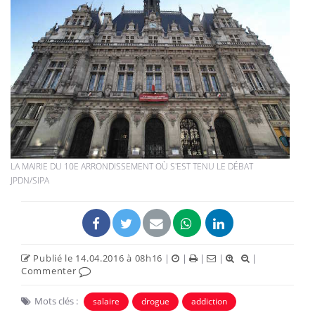
LA MAIRIE DU 10E ARRONDISSEMENT OÙ S'EST TENU LE DÉBAT
JPDN/SIPA
Publié le 14.04.2016 à 08h16
|
|
|
|
|
Commenter
Mots clés :
salaire
drogue
addiction