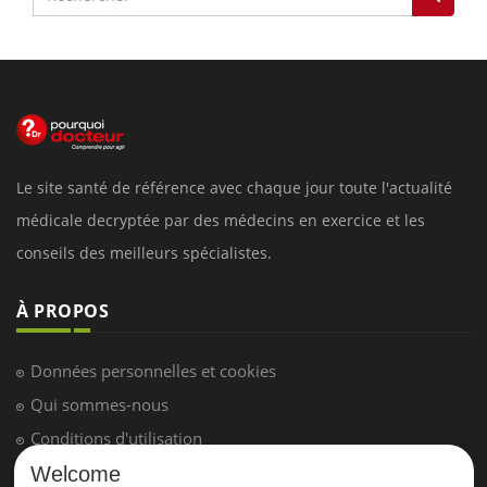
Le site santé de référence avec chaque jour toute l'actualité
médicale decryptée par des médecins en exercice et les
conseils des meilleurs spécialistes.
À PROPOS
Données personnelles et cookies
Qui sommes-nous
Conditions d'utilisation
Plan du site
Welcome