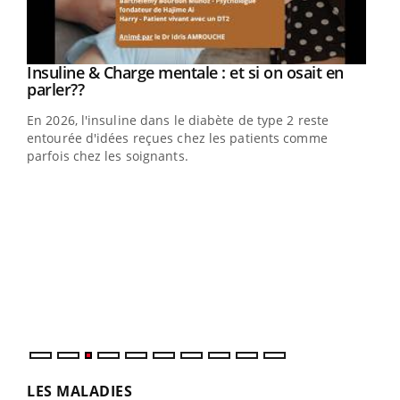
Youtube
Insuline & Charge mentale : et si on osait en
Youtube
Youtube
parler??
En 2026, l'insuline dans le diabète de type 2 reste
entourée d'idées reçues chez les patients comme
parfois chez les soignants.
Ecz
You
pour
L'ét
Vaca
Nos 
LES MALADIES