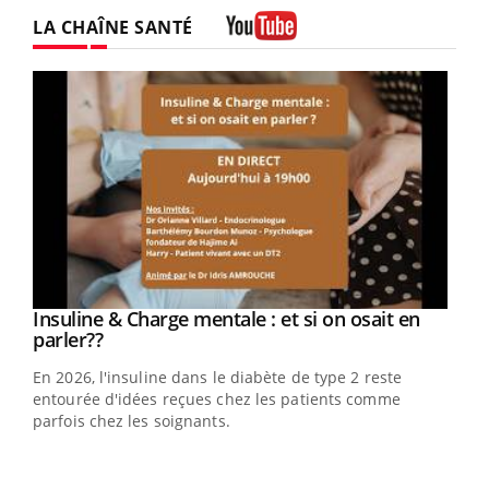
Twitter
Facebook
Instagram
LA CHAÎNE SANTÉ
Youtube
Youtube
Insuline & Charge mentale : et si on osait en
Youtube
Youtube
parler??
En 2026, l'insuline dans le diabète de type 2 reste
entourée d'idées reçues chez les patients comme
parfois chez les soignants.