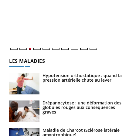
Ecz
You
pour
L'ét
Vaca
Nos 
LES MALADIES
Hypotension orthostatique : quand la
pression artérielle chute au lever
Drépanocytose : une déformation des
globules rouges aux conséquences
graves
Maladie de Charcot (Sclérose latérale
amyotrophique)