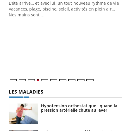
L'été arrive… et avec lui, un tout nouveau rythme de vie !
Vacances, plage, piscine, soleil, activités en plein air…
Nos mains sont ...
Dia
You
Le 
pers
ques
LES MALADIES
Hypotension orthostatique : quand la
pression artérielle chute au lever