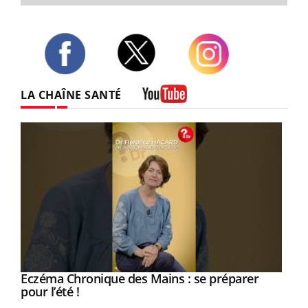
Twitter
Facebook
Instagram
LA CHAÎNE SANTÉ
Youtube
Eczéma Chronique des Mains : se préparer
Youtube
Youtube
pour l’été !