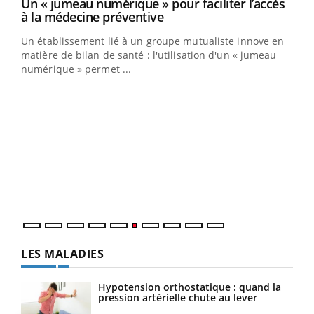
Un « jumeau numérique » pour faciliter l’accès
Youtube
Youtube
à la médecine préventive
Un établissement lié à un groupe mutualiste innove en
e
matière de bilan de santé : l'utilisation d'un « jumeau
numérique » permet ...
COU
You
Coup
vous
épis
LES MALADIES
Hypotension orthostatique : quand la
pression artérielle chute au lever