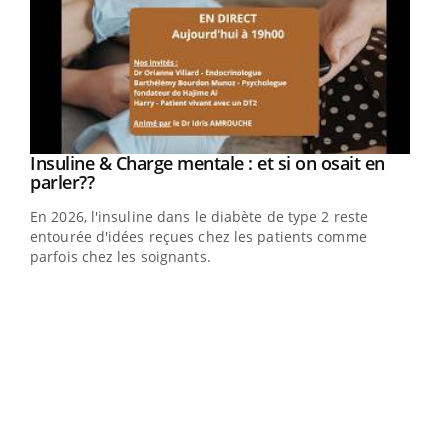
Youtube
Insuline & Charge mentale : et si on osait en
Youtube
Youtube
parler??
En 2026, l'insuline dans le diabète de type 2 reste
entourée d'idées reçues chez les patients comme
parfois chez les soignants.
Ecz
You
pour
L'ét
Vaca
Nos 