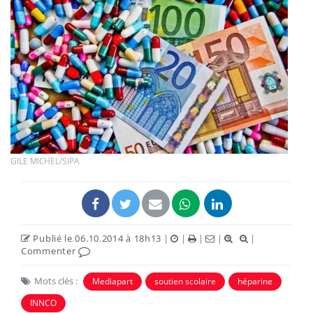
GILE MICHEL/SIPA
Publié le 06.10.2014 à 18h13
|
|
|
|
|
Commenter
Mots clés :
Mediapart
soutien scolaire
héparine
INNCO