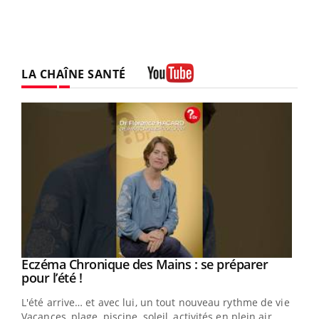
LA CHAÎNE SANTÉ
Youtube
Eczéma Chronique des Mains : se préparer
Youtube
Youtube
pour l’été !
L'été arrive… et avec lui, un tout nouveau rythme de vie !
Vacances, plage, piscine, soleil, activités en plein air…