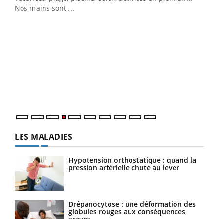
Nos mains sont ...
Youtube
Diabète & Ramadan 2026
Un 
Youtube
You
à l
Le Ramadan approche, et, pour de nombreuses
Un é
personnes atteintes de diabète, c'est une période de
mati
questions, de défis, mais ...
numé
LES MALADIES
Hypotension orthostatique : quand la
pression artérielle chute au lever
Drépanocytose : une déformation des
globules rouges aux conséquences
graves