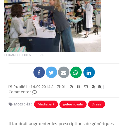
DURAND FLORENCE/SIPA
Publié le 14.09.2014 à 17h01
|
|
|
|
|
Commenter
Mots clés :
Mediapart
gelée royale
Drees
Il faudrait augmenter les prescriptions de génériques