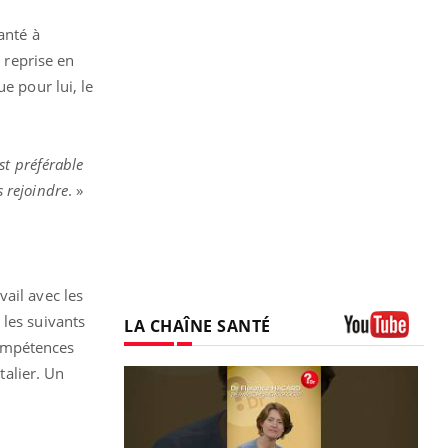
anté à
e reprise en
e pour lui, le
st préférable
 rejoindre
. »
ail avec les
 les suivants
LA CHAÎNE SANTÉ
 compétences
Youtube
talier. Un