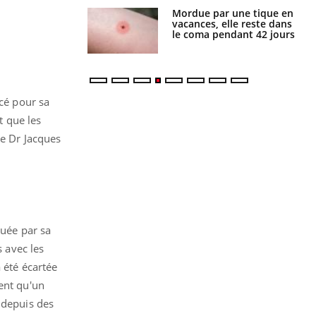
Mordue par une tique en
Allergies alimentaires :
vacances, elle reste dans
une nouvelle arme contre
le coma pendant 42 jours
les réactions sévères
é pour sa
t que les
e Dr Jacques
.
ouée par sa
s avec les
 été écartée
ent qu'un
s depuis des