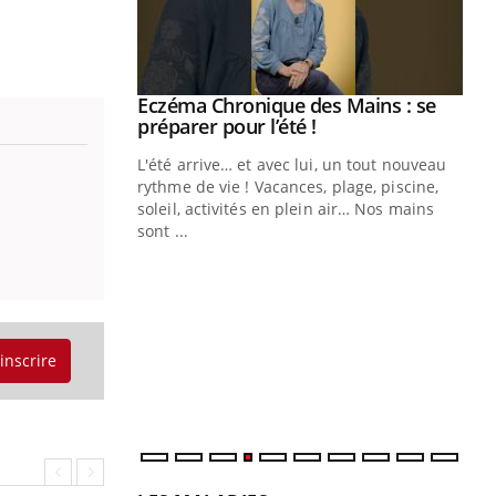
Eczéma Chronique des Mains : se
Youtube
Youtube
préparer pour l’été !
L'été arrive… et avec lui, un tout nouveau
rythme de vie ! Vacances, plage, piscine,
soleil, activités en plein air… Nos mains
sont ...
Youtube
Diabète & Ramadan 2026
Un
Youtube
You
fac
Le Ramadan approche, et, pour de
pr
nombreuses personnes atteintes de
Un 
diabète, c'est une période de questions, de
mut
défis, mais ...
'inscrire
san
num