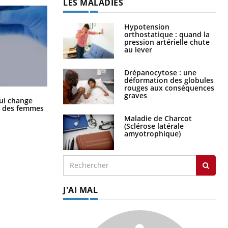
LES MALADIES
Hypotension
orthostatique : quand la
pression artérielle chute
au lever
Drépanocytose : une
déformation des globules
rouges aux conséquences
graves
La sieste empêche-t-elle de dormir
ui change
la nuit ?
ge des femmes
Maladie de Charcot
(Sclérose latérale
amyotrophique)
J'AI MAL