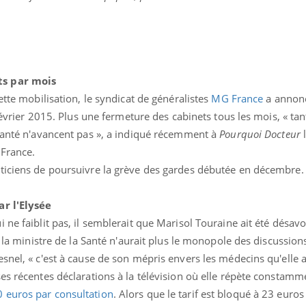
Pourquoi manger moins
de protéines pourrait
finalement être bénéfique
ts par mois
ette mobilisation, le syndicat de généralistes
MG France
a annonc
 février 2015. Plus une fermeture des cabinets tous les mois, « tan
 Santé n'avancent pas », a indiqué récemment à
Pourquoi Docteur
l
 France.
aticiens de poursuivre la grève des gardes débutée en décembre
ar l'Elysée
 ne faiblit pas, il semblerait que Marisol Touraine ait été désav
, la ministre de la Santé n'aurait plus le monopole des discussion
snel, « c'est à cause de son mépris envers les médecins qu'elle a
es récentes déclarations à la télévision où elle répète constamm
 euros par consultation
. Alors que le tarif est bloqué à 23 euro