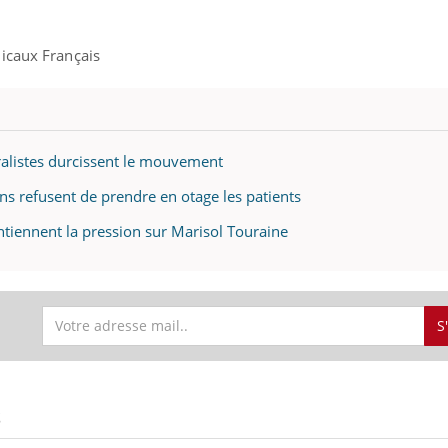
icaux Français
uline & Charge mentale : et si on
tube
Youtube
it en parler??
026, l'insuline dans le diabète de type 2
éralistes durcissent le mouvement
e entourée d'idées reçues chez les
ients comme parfois chez les soignants.
ins refusent de prendre en otage les patients
intiennent la pression sur Marisol Touraine
S
S