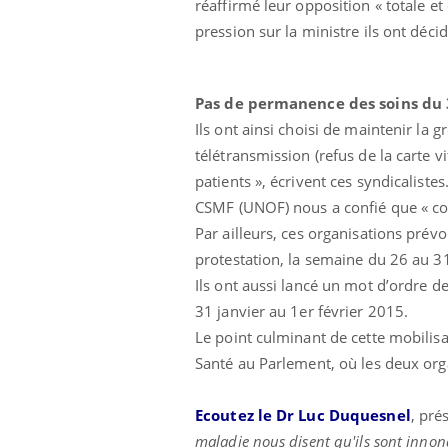
réaffirmé leur opposition «
totale et
pression sur la ministre ils ont dé
Pas de permanence des soins du 
Ils ont ainsi choisi de maintenir la
télétransmission (refus de la carte vi
patients », écrivent ces syndicaliste
CSMF (UNOF) nous a confié que « con
Par ailleurs, ces organisations prév
protestation, la semaine du 26 au 31
Ils ont aussi lancé un mot d’ordre de
unya, dengue,
La sieste empêche-t-elle
e : que se passe-
de dormir la nuit ?
31 janvier au 1er février 2015.
 le sud de la
Le point culminant de cette mobilis
Santé au Parlement, où les deux org
icaments GLP-1
VIH : la fin du comprimé
-ils aussi les os
tous les jours se profile-t-
elle enfin ?
Ecoutez le Dr Luc Duquesnel
, pré
maladie nous disent qu'ils sont innond