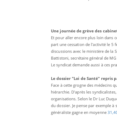
lovirus : ce qui
Pourquoi votre ventre
ans la prise en
gâche-t-il les premiers
des femmes
jours de vos vacances ?
s
Une journée de grève des cabine
Et pour aller encore plus loin dans c
part une cessation de l'activité le 5
discussions avec le ministère de la
Battistoni, secrétaire général de MG
Le syndicat demande aussi à ces pr
Le dossier "Loi de Santé" repris p
Face à cette grogne des médecins qui
hiérarchie. D'après les syndicalistes
organisations. Selon le Dr Luc Duque
du dossier. Je pense par exemple à s
généraliste gagne en moyenne
31,40