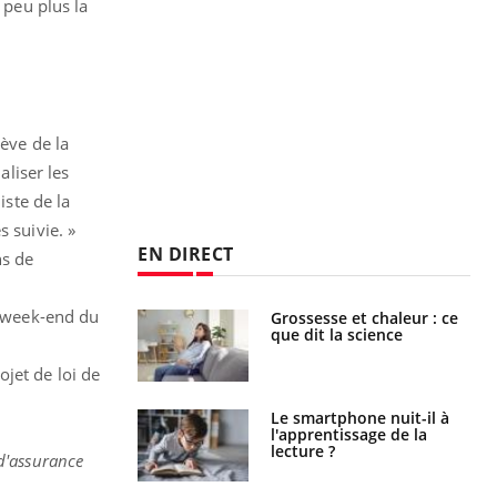
 peu plus la
rève de la
aliser les
iste de la
ès suivie. »
EN DIRECT
ns de
e week-end du
Grossesse et chaleur : ce
Mordue par un
que dit la science
barracuda, une petite fille
secourue grâce à un
réflexe essentiel
jet de loi de
Le smartphone nuit-il à
Légionellose en Suisse :
l'apprentissage de la
quelle est l’origine de la
lecture ?
contamination ?
 d'assurance