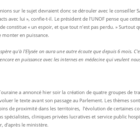
ions sur le sujet devraient donc se dérouler avec le conseiller S
cts avec lui », confie-t-il. Le président de l'UNOF pense que cett
e constitue « un espoir, et que tout n'est pas perdu. » Surtout qu
 monter en puissance.
espère qu'à l'Elysée on aura une autre écoute que depuis 6 mois. C'e
core en puissance avec les internes en médecine qui veulent nous
uraine a annoncé hier soir la création de quatre groupes de trav
voluer le texte avant son passage au Parlement. Les thèmes sont
 soins de proximité dans les territoires, l’évolution de certaines
 spécialistes, cliniques privées lucratives et service public hospi
r, d'après le ministère.