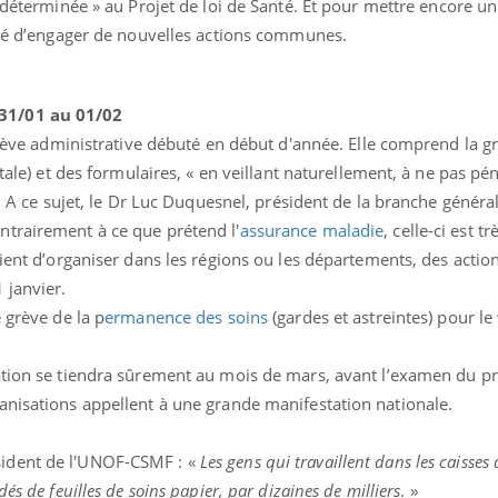
 déterminée » au Projet de loi de Santé. Et pour mettre encore un
cidé d’engager de nouvelles actions communes.
31/01 au 01/02
 grève administrative débuté en début d'année. Elle comprend la g
tale) et des formulaires, « en veillant naturellement, à ne pas pén
s. A ce sujet, le Dr Luc Duquesnel, président de la branche général
trairement à ce que prétend l'
assurance maladie
, celle-ci est tr
oient d’organiser dans les régions ou les départements, des actio
 janvier.
 grève de la p
ermanence des soins
(gardes et astreintes) pour l
Fortes chaleurs :
pourquoi le risque de
noyade grimpe-t-il ?
ation se tiendra sûrement au mois de mars, avant l’examen du pro
anisations appellent à une grande manifestation nationale.
Le Viagra pourrait-il
freiner la propagation du
cancer ?
sident de l'UNOF-CSMF : «
Les gens qui travaillent dans les caisses
és de feuilles de soins papier, par dizaines de milliers
. »