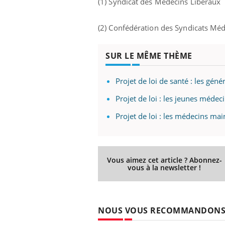
(1) Syndicat des Médecins Libéraux
(2) Confédération des Syndicats Méd
 Mains :
Carence en fer : comprendre pour
Ins
Youtube
You
SUR LE MÊME THÈME
Youtube
Youtube
prévenir
osa
aciles à aborder...
Fatigue, irritabilité, brouillard mental ou
En 2
Projet de loi de santé : les gén
poser des
même alopécie… Les symptômes de la
rest
'un proche c'est
carence en fer sont multiples ce qui la rend
pat
Projet de loi : les jeunes médec
...
Projet de loi : les médecins ma
Vous aimez cet article ? Abonnez-
vous à la newsletter !
NOUS VOUS RECOMMANDON