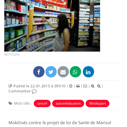
WITT/SIPA
Publié le 22.01.2015 à 05h10
|
|
|
|
|
Commenter
Mots clés :
unicef
automédication
Mediapart
Mobilisés contre le projet de loi de Santé de Marisol