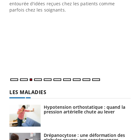
entourée d'idées reçues chez les patients comme
parfois chez les soignants.
Ecz
You
pour
L'ét
Vaca
Nos 
LES MALADIES
Hypotension orthostatique : quand la
pression artérielle chute au lever
Drépanocytose : une déformation des
globules rouges aux conséquences