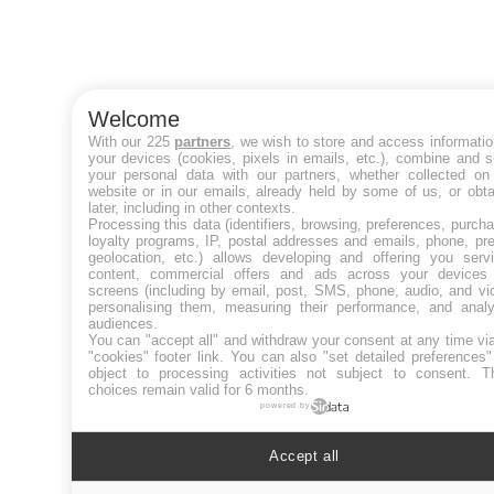
Welcome
With our 225
partners
, we wish to store and access informati
your devices (cookies, pixels in emails, etc.), combine and 
your personal data with our partners, whether collected on 
website or in our emails, already held by some of us, or obt
later, including in other contexts.
Processing this data (identifiers, browsing, preferences, purch
loyalty programs, IP, postal addresses and emails, phone, pr
geolocation, etc.) allows developing and offering you servi
content, commercial offers and ads across your devices
screens (including by email, post, SMS, phone, audio, and vi
personalising them, measuring their performance, and analy
audiences.
You can "accept all" and withdraw your consent at any time vi
"cookies" footer link
. You can also "set detailed preferences
object to processing activities not subject to consent. T
choices remain valid for 6 months.
powered by
Accept all