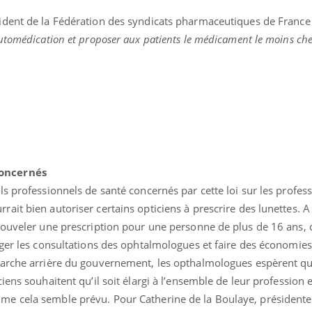
Pourquoi votre ventre
Pourquo
sident de la Fédération des syndicats pharmaceutiques de France
gâche-t-il les premiers
de prot
jours de vos vacances ?
finalem
utomédication et proposer aux patients le médicament le moins che
oncernés
s professionnels de santé concernés par cette loi sur les profes
it bien autoriser certains opticiens à prescrire des lunettes. A
nouveler une prescription pour une personne de plus de 16 ans, 
rger les consultations des ophtalmologues et faire des économie
arche arrière du gouvernement, les opthalmologues espèrent que
ens souhaitent qu’il soit élargi à l’ensemble de leur profession 
e cela semble prévu. Pour Catherine de la Boulaye, présidente