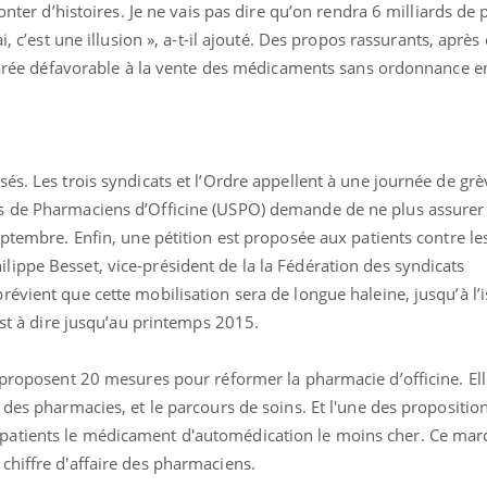
conter d’histoires. Je ne vais pas dire qu’on rendra 6 milliards de
i, c’est une illusion », a-t-il ajouté. Des propos rassurants, après
éclarée défavorable à la vente des médicaments sans ordonnance 
és. Les trois syndicats et l’Ordre appellent à une journée de grè
s de Pharmaciens d’Officine (USPO) demande de ne plus assurer 
eptembre. Enfin, une pétition est proposée aux patients contre le
ippe Besset, vice-président de la la Fédération des syndicats
évient que cette mobilisation sera de longue haleine, jusqu’à l’
La sieste empêche-t-elle
Fortes c
est à dire jusqu’au printemps 2015.
de dormir la nuit ?
pourquo
noyade g
F proposent 20 mesures pour réformer la pharmacie d’officine. El
 des pharmacies, et le parcours de soins. Et l'une des propositio
VIH : la fin du comprimé
Le Viagr
tous les jours se profile-t-
freiner 
atients le médicament d'automédication le moins cher. Ce mar
elle enfin ?
cancer ?
chiffre d'affaire des pharmaciens.