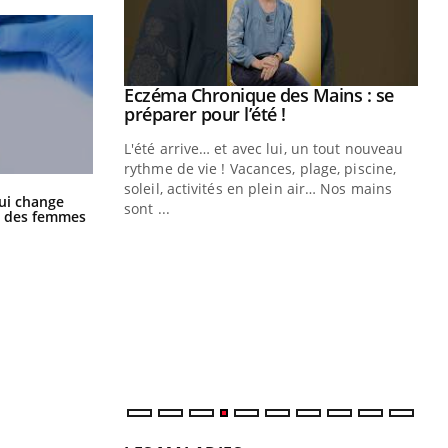
ale : et si on
Eczéma Chronique des Mains : se
Youtube
ube
Youtube
préparer pour l’été !
e diabète de type 2
L'été arrive… et avec lui, un tout nouveau
çues chez les
rythme de vie ! Vacances, plage, piscine,
ez les soignants.
soleil, activités en plein air… Nos mains
La sieste empêche-t-elle de dormir
ui change
sont ...
la nuit ?
ge des femmes
Di
You
Le 
nom
dia
défi