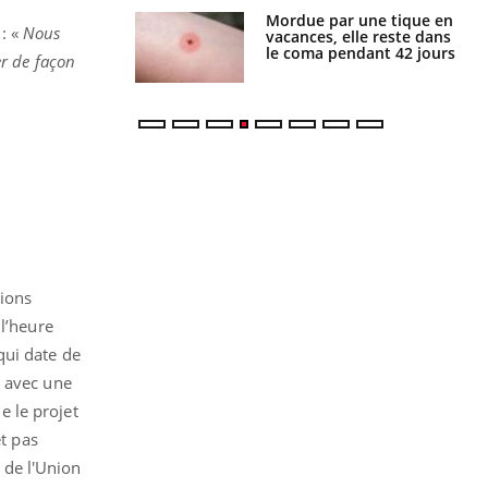
i manger moins
Mordue par une tique en
 : «
Nous
éines pourrait
vacances, elle reste dans
ent être bénéfique
le coma pendant 42 jours
r de façon
sions
 l’heure
qui date de
s avec une
 le projet
et pas
 de l'Union