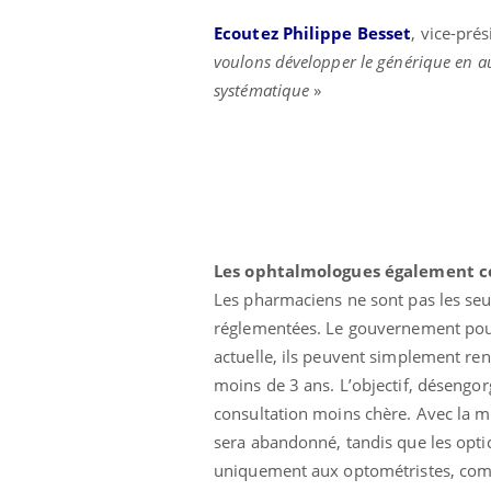
Cytomégalovirus : ce qui
Ecoutez Philippe Besset
, vice-pré
change dans la prise en
charge des femmes
voulons développer le générique en a
enceintes
systématique
»
Les ophtalmologues également c
Les pharmaciens ne sont pas les seul
réglementées. Le gouvernement pourra
actuelle, ils peuvent simplement re
moins de 3 ans. L’objectif, désengo
consultation moins chère. Avec la m
sera abandonné, tandis que les optici
uniquement aux optométristes, comm