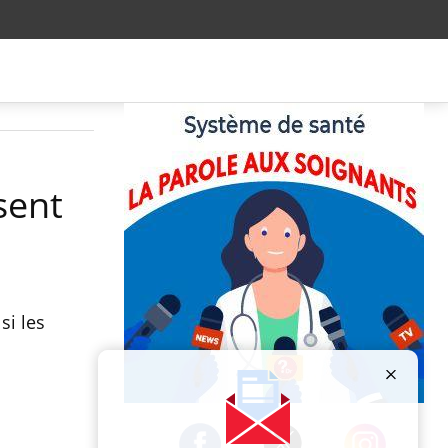
sent
si les
Publicité