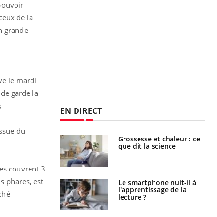
 pouvoir
 ceux de la
en grande
ve le mardi
de garde la
s
EN DIRECT
issue du
haleurs :
Grossesse et chaleur : ce
i le risque de
que dit la science
rimpe-t-il ?
les couvrent 3
ns phares, est
a pourrait-il
Le smartphone nuit-il à
la propagation du
l'apprentissage de la
ché
lecture ?