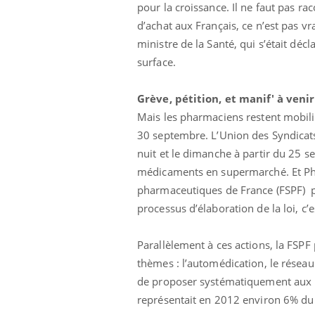
pour la croissance. Il ne faut pas ra
d’achat aux Français, ce n’est pas vra
ministre de la Santé, qui s’était d
surface.
Grève, pétition, et manif' à venir
Mais les pharmaciens restent mobilis
30 septembre. L’Union des Syndicat
nuit et le dimanche à partir du 25 s
médicaments en supermarché. Et Phil
pharmaceutiques de France (FSPF) pr
Chikungunya, dengue,
processus d’élaboration de la loi, c’
West Nile : que se passe-
t-il dans le sud de la
France ?
Parallèlement à ces actions, la FSP
thèmes : l’automédication, le réseau
Les médicaments GLP-1
protègent-ils aussi les os
de proposer systématiquement aux p
?
représentait en 2012 environ 6% du 