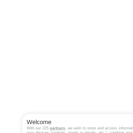
Welcome
With our 225
partners
, we wish to store and access informat
your devices (cookies, pixels in emails, etc.), combine and