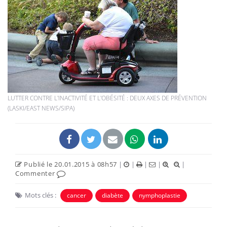
LUTTER CONTRE L'INACTIVITÉ ET L'OBÉSITÉ : DEUX AXES DE PRÉVENTION
(LASKI/EAST NEWS/SIPA)
Publié le 20.01.2015 à 08h57
|
|
|
|
|
Commenter
Mots clés :
cancer
diabète
nymphoplastie