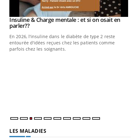
Youtube
Insuline & Charge mentale : et si on osait en
Youtube
Youtube
parler??
En 2026, l'insuline dans le diabète de type 2 reste
entourée d'idées reçues chez les patients comme
parfois chez les soignants.
Ecz
You
pour
L'ét
Vaca
Nos 
LES MALADIES