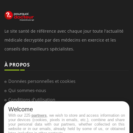
Le site santé de référence avec chaque jour toute l'actualité
médicale decryptée par des médecins en exercice et les
conseils des meilleurs spécialistes.
À PROPOS
Données personnelles et cookies
Qui sommes-nous
Conditions d'utilisation
Plan du site
Welcome
With our 225
partners
, we wish to store and access information on
Mentions Légales
your devices (cookies, pixels in emails, etc.), combine and share
your personal data with our partners, whether collected on this
Nous contacter
website or in our emails, already held by some of us, or obtained