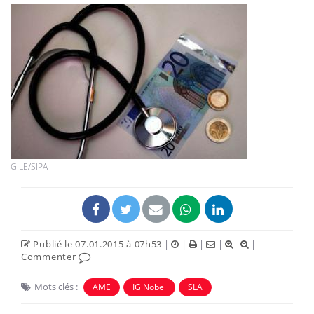
GILE/SIPA
Publié le 07.01.2015 à 07h53
|
|
|
|
|
Commenter
Mots clés :
AME
IG Nobel
SLA