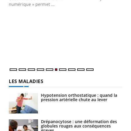
numérique » permet ...
COU
You
Coup
vous
épis
LES MALADIES
Hypotension orthostatique : quand la
pression artérielle chute au lever
Drépanocytose : une déformation des
globules rouges aux conséquences
graves