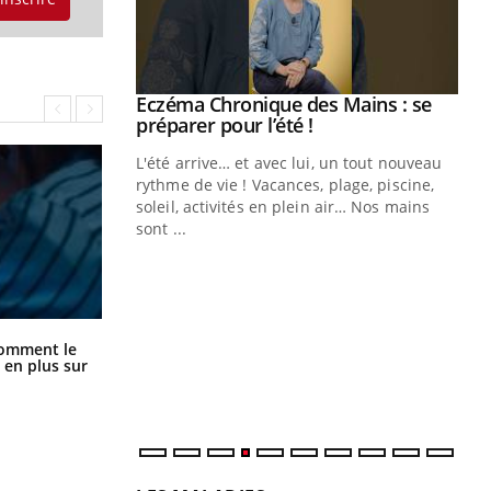
ale : et si on
Eczéma Chronique des Mains : se
Youtube
ube
Youtube
préparer pour l’été !
e diabète de type 2
L'été arrive… et avec lui, un tout nouveau
çues chez les
rythme de vie ! Vacances, plage, piscine,
ez les soignants.
soleil, activités en plein air… Nos mains
sont ...
Di
You
Le 
nom
dia
Cancer colorectal : une stratégie
comment le
défi
simple aurait changé la donne au
 en plus sur
Pays basque