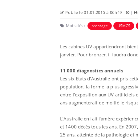
Publié le 01.01.2015 à 06h49
|
|
Mots clés :
bronzage
USMCS
Les cabines UV appartiendront bientô
janvier. Pour bronzer, il faudra donc
11 000 diagnostics annuels
Les six Etats d’Australie ont pris c
population, la forme la plus agressiv
Grossesse à risque : ce jus
naturel attire l'attention
entre l’exposition aux UV artificiels 
des chercheurs
ans augmenterait de moitié le risque
Comment oublier les
L’Australie en fait l’amère expérie
écrans en vacances ?
et 1400 décès tous les ans. En 2007, 
25 ans, atteinte de la pathologie et 