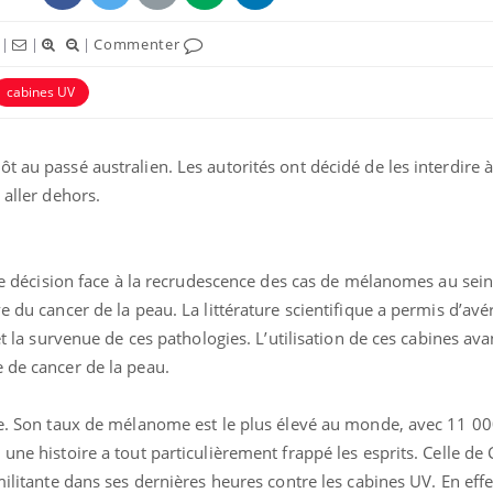
|
|
|
Commenter
cabines UV
t au passé australien. Les autorités ont décidé de les interdire à
 aller dehors.
ette décision face à la recrudescence des cas de mélanomes au sein
e du cancer de la peau. La littérature scientifique a permis d’avér
Cancer colorectal : une
Cytomég
stratégie simple aurait
change d
et la survenue de ces pathologies. L’utilisation de ces cabines ava
changé la donne au Pays
charge 
basque
enceint
 de cancer de la peau.
Chikungunya, dengue,
La siest
nce. Son taux de mélanome est le plus élevé au monde, avec 11 00
West Nile : que se passe-
de dormi
t-il dans le sud de la
une histoire a tout particulièrement frappé les esprits. Celle de C
France ?
militante dans ses dernières heures contre les cabines UV. En effe