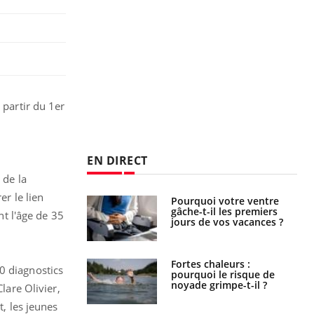
 partir du 1er
EN DIRECT
 de la
er le lien
alovirus : ce qui
Pourquoi votre ventre
ans la prise en
gâche-t-il les premiers
nt l'âge de 35
des femmes
jours de vos vacances ?
es
e empêche-t-elle
Fortes chaleurs :
0 diagnostics
r la nuit ?
pourquoi le risque de
noyade grimpe-t-il ?
lare Olivier,
t, les jeunes