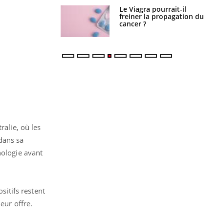
 fin du comprimé
Le Viagra pourrait-il
 jours se profile-t-
freiner la propagation du
n ?
cancer ?
ralie, où les
dans sa
hologie avant
sitifs restent
eur offre.