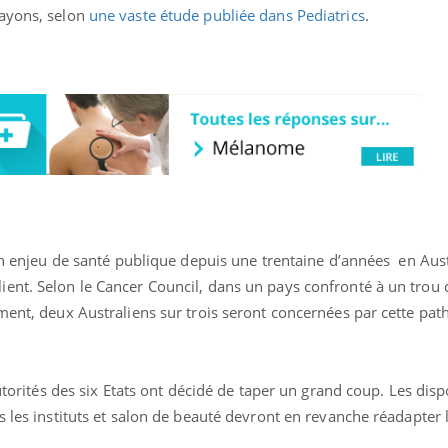
rayons, selon
une vaste étude publiée dans Pediatrics
.
Les médicaments GLP-1
VIH : la
protègent-ils aussi les os
tous les
?
elle enfi
 un enjeu de santé publique depuis une trentaine d’années en Aust
ent. Selon le Cancer Council, dans un pays confronté à un trou 
ment, deux Australiens sur trois seront concernées par cette pat
autorités des six Etats ont décidé de taper un grand coup. Les dispo
s les instituts et salon de beauté devront en revanche réadapter l