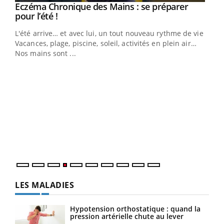
Eczéma Chronique des Mains : se préparer
Youtube
Youtube
pour l’été !
L'été arrive… et avec lui, un tout nouveau rythme de vie !
Vacances, plage, piscine, soleil, activités en plein air…
Nos mains sont ...
Dia
You
Le 
pers
ques
LES MALADIES
Hypotension orthostatique : quand la
pression artérielle chute au lever