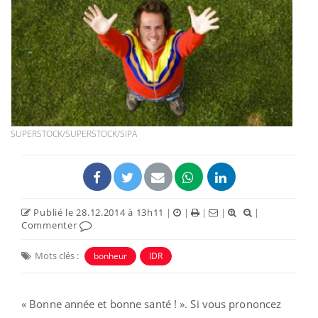
SUPERSTOCK/SUPERSTOCK/SIPA
Publié le 28.12.2014 à 13h11
|
|
|
|
|
Commenter
Mots clés :
bonheur
IDR
« Bonne année et bonne santé ! ». Si vous prononcez